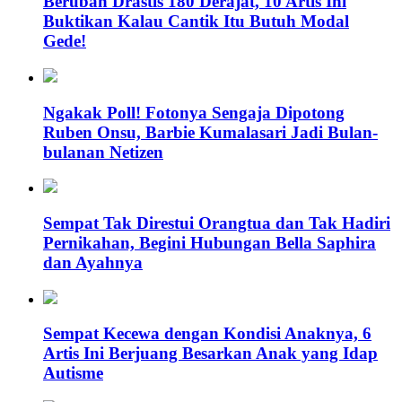
Berubah Drastis 180 Derajat, 10 Artis Ini
Buktikan Kalau Cantik Itu Butuh Modal
Gede!
Ngakak Poll! Fotonya Sengaja Dipotong
Ruben Onsu, Barbie Kumalasari Jadi Bulan-
bulanan Netizen
Sempat Tak Direstui Orangtua dan Tak Hadiri
Pernikahan, Begini Hubungan Bella Saphira
dan Ayahnya
Sempat Kecewa dengan Kondisi Anaknya, 6
Artis Ini Berjuang Besarkan Anak yang Idap
Autisme