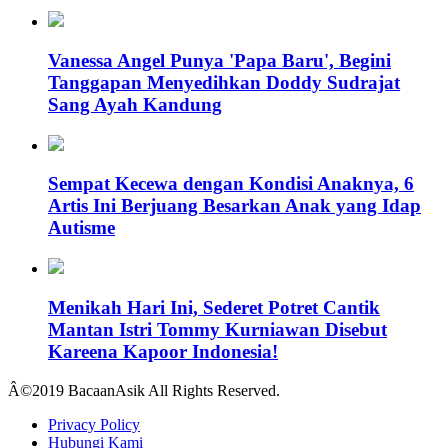
Vanessa Angel Punya 'Papa Baru', Begini
Tanggapan Menyedihkan Doddy Sudrajat
Sang Ayah Kandung
Sempat Kecewa dengan Kondisi Anaknya, 6
Artis Ini Berjuang Besarkan Anak yang Idap
Autisme
Menikah Hari Ini, Sederet Potret Cantik
Mantan Istri Tommy Kurniawan Disebut
Kareena Kapoor Indonesia!
Â©2019 BacaanAsik All Rights Reserved.
Privacy Policy
Hubungi Kami