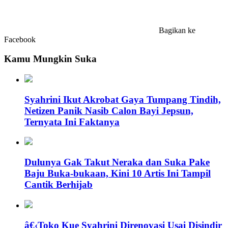
Bagikan ke
Facebook
Kamu Mungkin Suka
Syahrini Ikut Akrobat Gaya Tumpang Tindih,
Netizen Panik Nasib Calon Bayi Jepsun,
Ternyata Ini Faktanya
Dulunya Gak Takut Neraka dan Suka Pake
Baju Buka-bukaan, Kini 10 Artis Ini Tampil
Cantik Berhijab
â€‹Toko Kue Syahrini Direnovasi Usai Disindir