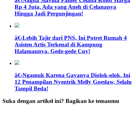
â€‹Nagita Slavina Pamer Celana Kolor Harga
Rp 4 Juta, Ada yang Aneh di Celananya
Hingga Jadi Pergunjingan!
â€‹Lebih Tajir dari PNS, Ini Potret Rumah 4
Asisten Artis Terkenal di Kampung
Halamannya, Gede-gede Cuy!
â€‹Ngamuk Karena Gayanya Diolok-olok, Ini
12 Penampilan Nyentrik Melly Goeslaw, Selalu
Tampil Beda!
Suka dengan artikel ini? Bagikan ke temanmu