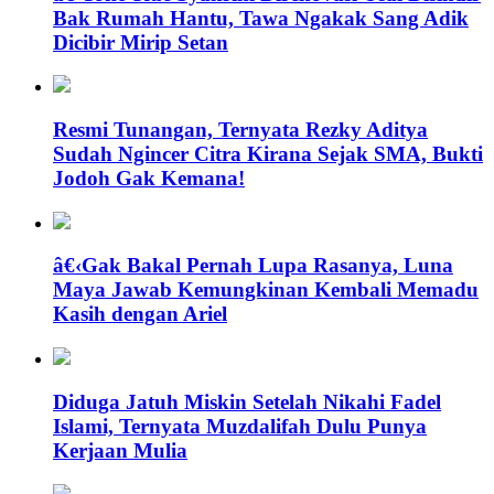
Bak Rumah Hantu, Tawa Ngakak Sang Adik
Dicibir Mirip Setan
Resmi Tunangan, Ternyata Rezky Aditya
Sudah Ngincer Citra Kirana Sejak SMA, Bukti
Jodoh Gak Kemana!
â€‹Gak Bakal Pernah Lupa Rasanya, Luna
Maya Jawab Kemungkinan Kembali Memadu
Kasih dengan Ariel
Diduga Jatuh Miskin Setelah Nikahi Fadel
Islami, Ternyata Muzdalifah Dulu Punya
Kerjaan Mulia