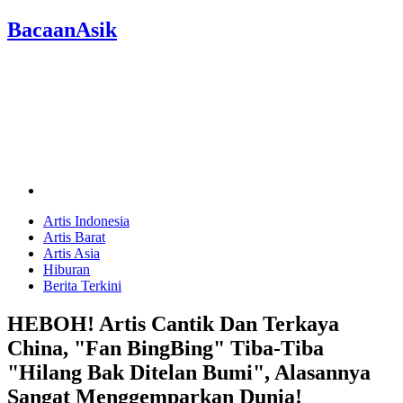
BacaanAsik
Artis Indonesia
Artis Barat
Artis Asia
Hiburan
Berita Terkini
HEBOH! Artis Cantik Dan Terkaya
China, "Fan BingBing" Tiba-Tiba
"Hilang Bak Ditelan Bumi", Alasannya
Sangat Menggemparkan Dunia!