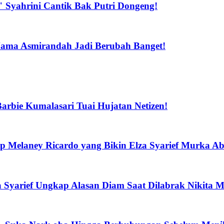
Syahrini Cantik Bak Putri Dongeng!
Nama Asmirandah Jadi Berubah Banget!
arbie Kumalasari Tuai Hujatan Netizen!
 Melaney Ricardo yang Bikin Elza Syarief Murka Ab
Syarief Ungkap Alasan Diam Saat Dilabrak Nikita M