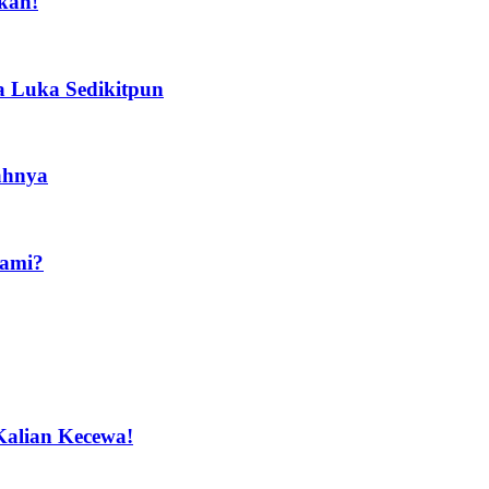
kah!
a Luka Sedikitpun
ahnya
Kami?
Kalian Kecewa!