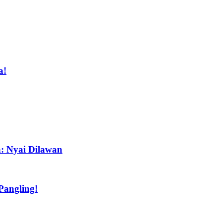
a!
a: Nyai Dilawan
Pangling!