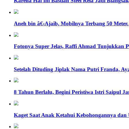
Karena Hal Ini Bastian Steel Rela Jadi Blang
Aneh bin â€‹Ajaib, Mobilnya Terbang 50 Meter
Fotonya Super Jelas, Raffi Ahmad Tunjukkan
Setelah Dituding Jiplak Nama Putri Franda, A
8 Tahun Berlalu, Begini Peristiwa Istri Saipul 
Kaget Saat Anak Ketahui Kebohongannya dan 