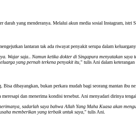
r darah yang menderanya. Melalui akun media sosial Instagram, istri
engejutkan lantaran tak ada riwayat penyakit serupa dalam keluargany
 saya. Wajar saja.. Namun ketika dokter di Singapura menyatakan saya
luarga yang pernah terkena penyakit itu,
" tulis Ani dalam keteranga
g. Bisa dibayangkan, bukan perkara mudah bagi seorang mantan ibu ne
 meresapi dan menerima kondisi tersebut. Ani menyadari dirinya tenga
menerimanya, sadarlah saya bahwa Allah Yang Maha Kuasa akan menguj
erusaha memberikan yang terbaik untuk saya
," tulis Ani.