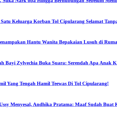
sak, Suka Nark oba Hingga Berhubungan Sebelum Meni
, Satu Keluarga Korban Tol Cipularang Selamat Tanp
 Penampakan Hantu Wanita Bepakaian Lusuh di Rum
yah Bayi Zylvechia Buka Suara: Serendah Apa Anak 
Jamil Yang Tengah Hamil Teewas Di Tol Cipularang!
Ussy Menyesal, Andhika Pratama: Maaf Sudah Buat 