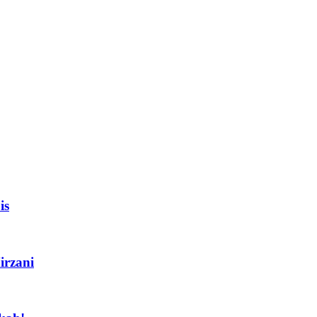
is
irzani