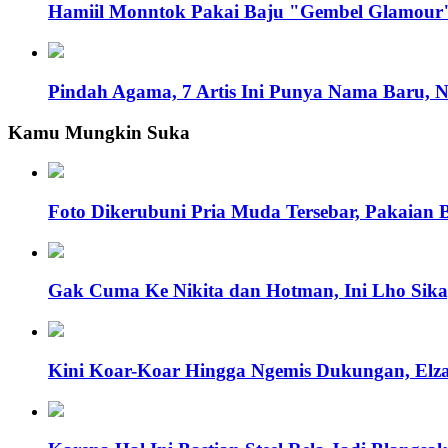
Hamiil Monntok Pakai Baju "Gembel Glamour" 
Pindah Agama, 7 Artis Ini Punya Nama Baru, 
Kamu Mungkin Suka
Foto Dikerubuni Pria Muda Tersebar, Pakaian B
Gak Cuma Ke Nikita dan Hotman, Ini Lho Sikap
Kini Koar-Koar Hingga Ngemis Dukungan, Elza 