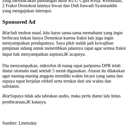
yang membacakan pandangan akhir RUU Cipta Kerja. Kemudian,
2 Fraksi Demokrat lainnya Irwan dan Didi Irawadi Syamsuddin
yang mengajukan interupsi.
Sponsored Ad
â€œJadi mohon maaf, kita harus sama-sama memahami yang ingin
berbicara bukan hanya Demokrat karena fraksi lain juga ingin
menyampaikan pendapatnya. Saya pikir sudah jadi kewajiban
pimpinan sidang untuk menertibkan jalannya rapat agar semua fraksi
dapat hak menyampaikan aspirasi,â€ ucapnya.
Dia menyampaikan, mikrofon di ruang rapat paripurna DPR telah
diatur otomatis mati setelah 5 menit digunakan. Aturan itu dilakukan
agar masing-masing anggota memiliki waktu bicara yang sama dan
supaya rapat berjalan efektif serta terukur dari sisi waktu dan
substansi.
â€œSupaya tidak ada tabrakan audio, maka perlu diatur lalu lintas
pembicaraan,â€ katanya.
Sumber: Linetoday