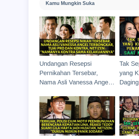
"Macan Kera" Jadi Biang
Kamu Mungkin Suka
Kerok
Undangan Resepsi
Tak Se
Pernikahan Tersebar,
yang K
Nama Asli Vanessa Angel
Daging
Terbongkar, Tuai Pro
Nastit
Kontra, Netizen : "Kontra
Sorota
Sama Kelakuannya"