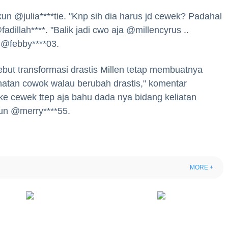
kun @julia****tie. "Knp sih dia harus jd cewek? Padahal
adillah****. "Balik jadi cwo aja @millencyrus ..
 @febby****03.
ebut transformasi drastis Millen tetap membuatnya
ihatan cowok walau berubah drastis," komentar
ke cewek ttep aja bahu dada nya bidang keliatan
un @merry****55.
MORE +