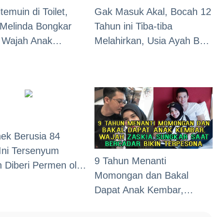
temuin di Toilet,
Gak Masuk Akal, Bocah 12
Melinda Bongkar
Tahun ini Tiba-tiba
 Wajah Anak
Melahirkan, Usia Ayah Bayi
nya Mirip Banget
Baru 20, dan Neneknya 27
Keluarganya
Tahun
ek Berusia 84
Ini Tersenyum
9 Tahun Menanti
h Diberi Permen oleh
Momongan dan Bakal
 yang Berusia 107
Dapat Anak Kembar,
Wajah Zaskia Sungkar