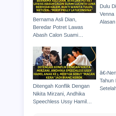
Dulu Di
Venna 
Bernama Asli Dian,
Alasan
Beredar Potret Lawas
Angkat
Abash Calon Suami
Sama 
Lucinta Luna Berhijab
Kalem, Bukti Wanita Tulen
: "Mirip Prilly Latuconsina"
â€‹Nen
Tahun 
Ditengah Konflik Dengan
Setela
Nikita Mirzani, Andhika
Ibunya
Speechless Ussy Hamil
Tahun
Anak Ke-5, Mertua Sebut