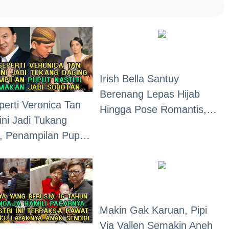
Saat Bercadar Bikin
Terpesona
Irish Bella Santuy
Berenang Lepas Hijab
perti Veronica Tan
Hingga Pose Romantis,
ini Jadi Tukang
Pakaian Perlihatkan Lekuk
, Penampilan Puput
Tubuh Tuai Reaksi Jadi
i Saat Makan Jadi
Sorotan!
n
Makin Gak Karuan, Pipi
Via Vallen Semakin Aneh