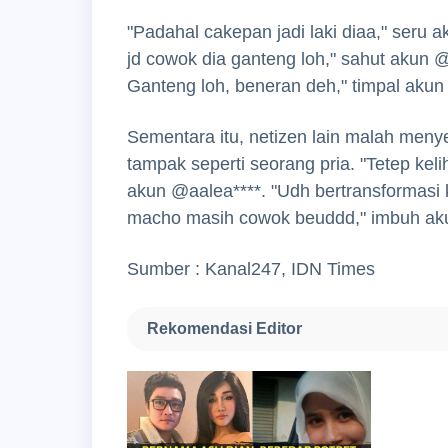
"Padahal cakepan jadi laki diaa," seru a
jd cowok dia ganteng loh," sahut akun @f
Ganteng loh, beneran deh," timpal akun
Sementara itu, netizen lain malah meny
tampak seperti seorang pria. "Tetep kel
akun @aalea****. "Udh bertransformasi 
macho masih cowok beuddd," imbuh ak
Sumber : Kanal247, IDN Times
Rekomendasi Editor