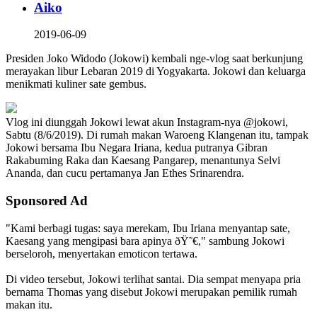
Aiko
2019-06-09
Presiden Joko Widodo (Jokowi) kembali nge-vlog saat berkunjung
merayakan libur Lebaran 2019 di Yogyakarta. Jokowi dan keluarga
menikmati kuliner sate gembus.
Vlog ini diunggah Jokowi lewat akun Instagram-nya @jokowi,
Sabtu (8/6/2019). Di rumah makan Waroeng Klangenan itu, tampak
Jokowi bersama Ibu Negara Iriana, kedua putranya Gibran
Rakabuming Raka dan Kaesang Pangarep, menantunya Selvi
Ananda, dan cucu pertamanya Jan Ethes Srinarendra.
Sponsored Ad
"Kami berbagi tugas: saya merekam, Ibu Iriana menyantap sate,
Kaesang yang mengipasi bara apinya ðŸ˜€," sambung Jokowi
berseloroh, menyertakan emoticon tertawa.
Di video tersebut, Jokowi terlihat santai. Dia sempat menyapa pria
bernama Thomas yang disebut Jokowi merupakan pemilik rumah
makan itu.