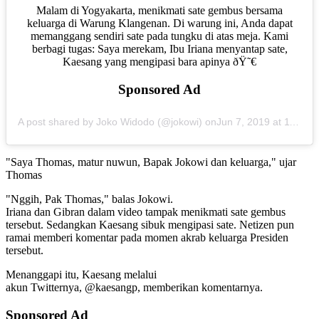
Malam di Yogyakarta, menikmati sate gembus bersama
keluarga di Warung Klangenan. Di warung ini, Anda dapat
memanggang sendiri sate pada tungku di atas meja. Kami
berbagi tugas: Saya merekam, Ibu Iriana menyantap sate,
Kaesang yang mengipasi bara apinya ðŸ˜€
Sponsored Ad
A post shared by Joko Widodo (@jokowi) on
Jun 7, 2019 at 11:51pm PDT
"Saya Thomas, matur nuwun, Bapak Jokowi dan keluarga," ujar
Thomas
"Nggih, Pak Thomas," balas Jokowi.
Iriana dan Gibran dalam video tampak menikmati sate gembus
tersebut. Sedangkan Kaesang sibuk mengipasi sate. Netizen pun
ramai memberi komentar pada momen akrab keluarga Presiden
tersebut.
Menanggapi itu, Kaesang melalui
akun Twitternya, @kaesangp, memberikan komentarnya.
Sponsored Ad