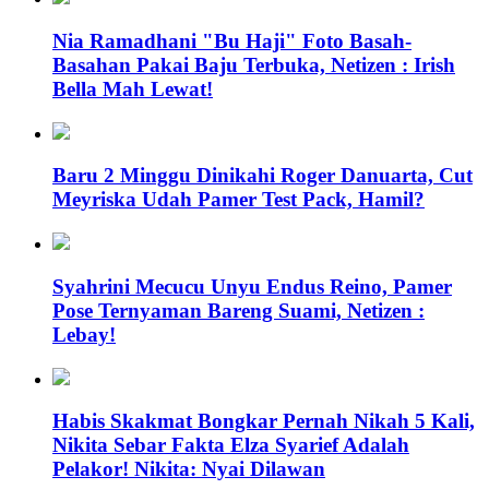
Nia Ramadhani "Bu Haji" Foto Basah-
Basahan Pakai Baju Terbuka, Netizen : Irish
Bella Mah Lewat!
Baru 2 Minggu Dinikahi Roger Danuarta, Cut
Meyriska Udah Pamer Test Pack, Hamil?
Syahrini Mecucu Unyu Endus Reino, Pamer
Pose Ternyaman Bareng Suami, Netizen :
Lebay!
Habis Skakmat Bongkar Pernah Nikah 5 Kali,
Nikita Sebar Fakta Elza Syarief Adalah
Pelakor! Nikita: Nyai Dilawan