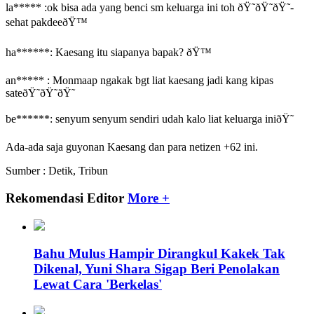
la***** :ok bisa ada yang benci sm keluarga ini toh ðŸ˜­ðŸ˜­ðŸ˜­
sehat pakdeeðŸ™
ha******: Kaesang itu siapanya bapak? ðŸ™
an***** : Monmaap ngakak bgt liat kaesang jadi kang kipas
sateðŸ˜­ðŸ˜­ðŸ˜­
be******: senyum senyum sendiri udah kalo liat keluarga iniðŸ˜
Ada-ada saja guyonan Kaesang dan para netizen +62 ini.
Sumber : Detik, Tribun
Rekomendasi Editor
More +
Bahu Mulus Hampir Dirangkul Kakek Tak
Dikenal, Yuni Shara Sigap Beri Penolakan
Lewat Cara 'Berkelas'