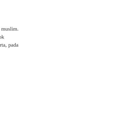
g muslim.
ok
rta, pada