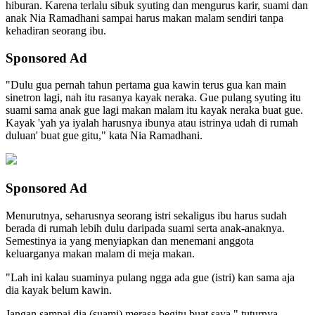
hiburan. Karena terlalu sibuk syuting dan mengurus karir, suami dan
anak Nia Ramadhani sampai harus makan malam sendiri tanpa
kehadiran seorang ibu.
Sponsored Ad
"Dulu gua pernah tahun pertama gua kawin terus gua kan main
sinetron lagi, nah itu rasanya kayak neraka. Gue pulang syuting itu
suami sama anak gue lagi makan malam itu kayak neraka buat gue.
Kayak 'yah ya iyalah harusnya ibunya atau istrinya udah di rumah
duluan' buat gue gitu," kata Nia Ramadhani.
Sponsored Ad
Menurutnya, seharusnya seorang istri sekaligus ibu harus sudah
berada di rumah lebih dulu daripada suami serta anak-anaknya.
Semestinya ia yang menyiapkan dan menemani anggota
keluarganya makan malam di meja makan.
"Lah ini kalau suaminya pulang ngga ada gue (istri) kan sama aja
dia kayak belum kawin.
Jangan sampai dia (suami) merasa begitu buat saya," tuturnya.