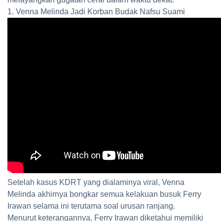
1. Venna Melinda Jadi Korban Budak Nafsu Suami
Setelah kasus KDRT yang dialaminya viral, Venna
Melinda akhirnya bongkar semua kelakuan busuk Ferry
Irawan selama ini terutama soal urusan ranjang.
Menurut keterangannya, Ferry Irawan diketahui memiliki