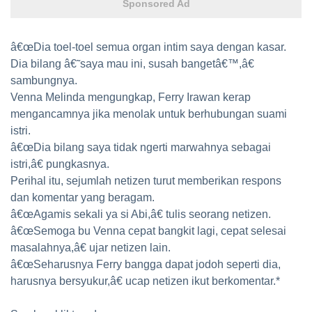
Sponsored Ad
â€œDia toel-toel semua organ intim saya dengan kasar.
Dia bilang â€˜saya mau ini, susah bangetâ€™,â€
sambungnya.
Venna Melinda mengungkap, Ferry Irawan kerap
mengancamnya jika menolak untuk berhubungan suami
istri.
â€œDia bilang saya tidak ngerti marwahnya sebagai
istri,â€ pungkasnya.
Perihal itu, sejumlah netizen turut memberikan respons
dan komentar yang beragam.
â€œAgamis sekali ya si Abi,â€ tulis seorang netizen.
â€œSemoga bu Venna cepat bangkit lagi, cepat selesai
masalahnya,â€ ujar netizen lain.
â€œSeharusnya Ferry bangga dapat jodoh seperti dia,
harusnya bersyukur,â€ ucap netizen ikut berkomentar.*