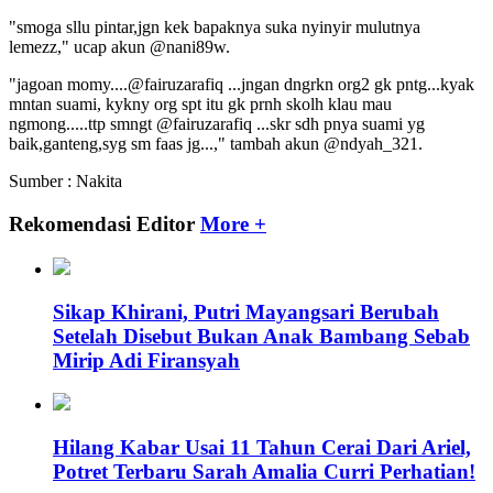
"smoga sllu pintar,jgn kek bapaknya suka nyinyir mulutnya
lemezz," ucap akun @nani89w.
"jagoan
momy....@fairuzarafiq
...jngan dngrkn org2 gk pntg...kyak
mntan suami, kykny org spt itu gk prnh skolh klau mau
ngmong.....ttp smngt @fairuzarafiq ...skr sdh pnya suami yg
baik,ganteng,syg sm faas jg...," tambah akun @ndyah_321.
Sumber : Nakita
Rekomendasi Editor
More +
Sikap Khirani, Putri Mayangsari Berubah
Setelah Disebut Bukan Anak Bambang Sebab
Mirip Adi Firansyah
Hilang Kabar Usai 11 Tahun Cerai Dari Ariel,
Potret Terbaru Sarah Amalia Curri Perhatian!