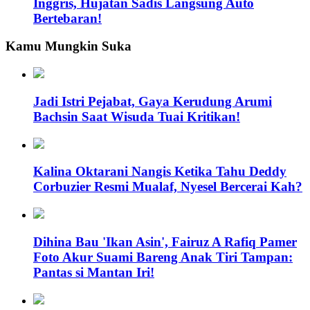
Inggris, Hujatan Sadis Langsung Auto
Bertebaran!
Kamu Mungkin Suka
Jadi Istri Pejabat, Gaya Kerudung Arumi
Bachsin Saat Wisuda Tuai Kritikan!
Kalina Oktarani Nangis Ketika Tahu Deddy
Corbuzier Resmi Mualaf, Nyesel Bercerai Kah?
Dihina Bau 'Ikan Asin', Fairuz A Rafiq Pamer
Foto Akur Suami Bareng Anak Tiri Tampan:
Pantas si Mantan Iri!