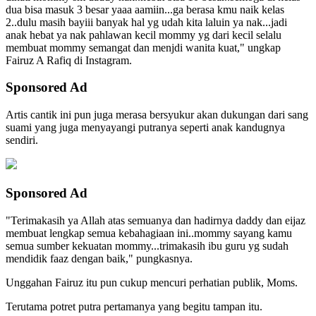
dua bisa masuk 3 besar yaaa aamiin...ga berasa kmu naik kelas
2..dulu masih bayiii banyak hal yg udah kita laluin ya nak...jadi
anak hebat ya nak pahlawan kecil mommy yg dari kecil selalu
membuat mommy semangat dan menjdi wanita kuat," ungkap
Fairuz A Rafiq di Instagram.
Sponsored Ad
Artis cantik ini pun juga merasa bersyukur akan dukungan dari sang
suami yang juga menyayangi putranya seperti anak kandugnya
sendiri.
Sponsored Ad
"Terimakasih ya Allah atas semuanya dan hadirnya daddy dan eijaz
membuat lengkap semua kebahagiaan ini..mommy sayang kamu
semua sumber kekuatan mommy...trimakasih ibu guru yg sudah
mendidik faaz dengan baik," pungkasnya.
Unggahan Fairuz itu pun cukup mencuri perhatian publik, Moms.
Terutama potret putra pertamanya yang begitu tampan itu.