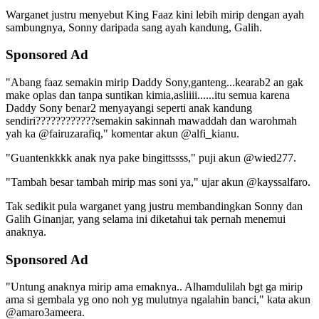
Warganet justru menyebut King Faaz kini lebih mirip dengan ayah
sambungnya, Sonny daripada sang ayah kandung, Galih.
Sponsored Ad
"Abang faaz semakin mirip Daddy Sony,ganteng...kearab2 an gak
make oplas dan tanpa suntikan kimia,asliiii......itu semua karena
Daddy Sony benar2 menyayangi seperti anak kandung
sendiri????????????semakin sakinnah mawaddah dan warohmah
yah ka @fairuzarafiq," komentar akun @alfi_kianu.
"Guantenkkkk anak nya pake bingittssss," puji akun @wied277.
"Tambah besar tambah mirip mas soni ya," ujar akun @kayssalfaro.
Tak sedikit pula warganet yang justru membandingkan Sonny dan
Galih Ginanjar, yang selama ini diketahui tak pernah menemui
anaknya.
Sponsored Ad
"Untung anaknya mirip ama emaknya.. Alhamdulilah bgt ga mirip
ama si gembala yg ono noh yg mulutnya ngalahin banci," kata akun
@amaro3ameera.