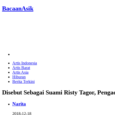
BacaanAsik
Artis Indonesia
Artis Barat
Artis Asia
Hiburan
Berita Terkini
Disebut Sebagai Suami Risty Tagor, Pen
Narita
2018-12-18