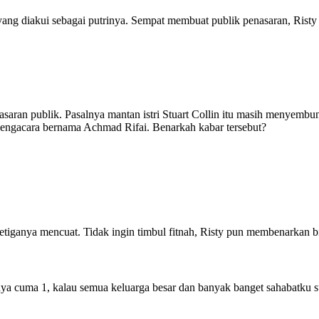
ng diakui sebagai putrinya. Sempat membuat publik penasaran, Risty
aran publik. Pasalnya mantan istri Stuart Collin itu masih menyembun
g pengacara bernama Achmad Rifai. Benarkah kabar tersebut?
iganya mencuat. Tidak ingin timbul fitnah, Risty pun membenarkan bi
annya cuma 1, kalau semua keluarga besar dan banyak banget sahabatku