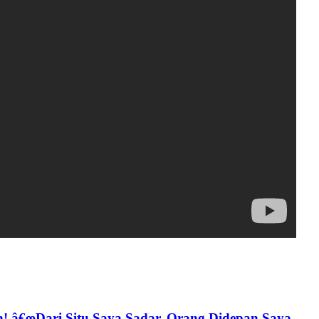
n! â€œDari Situ Saya Sadar, Orang Didepan Saya