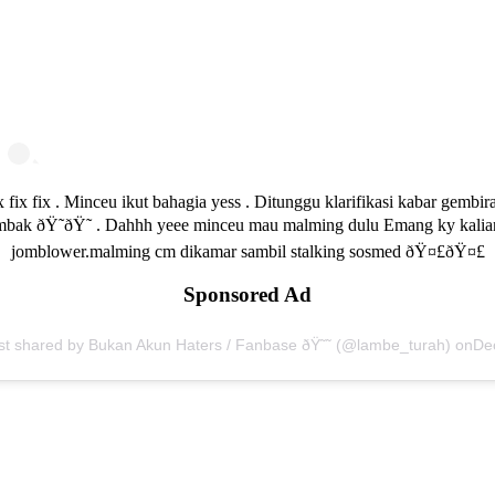
x fix fix . Minceu ikut bahagia yess . Ditunggu klarifikasi kabar gembi
mbak ðŸ˜ðŸ˜ . Dahhh yeee minceu mau malming dulu Emang ky kalia
jomblower.malming cm dikamar sambil stalking sosmed ðŸ¤£ðŸ¤£
Sponsored Ad
st shared by Bukan Akun Haters / Fanbase ðŸ˜˜ (@lambe_turah) on
Dec 15, 2018 at 5