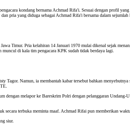
pengacara kondang bernama Achmad Rifa'i. Sesuai dengan profil yang 
y dan pria yang diduga sebagai Achmad Rifa'i bersama dalam sejumlah
awa Timur. Pria kelahiran 14 Januari 1970 mulai dikenal sejak menan
muncul di kala tim pengacara KPK sudah tidak berdaya lagi.
Risty Tagor. Namun, ia membantah kabar tersebut bahkan menyebutnya 
ITE.
um dengan melapor ke Bareskrim Polri dengan pelanggaran Undang-Und
uk secara terbuka meminta maaf. Achmad Rifai pun memberikan waktu 
ng siur.