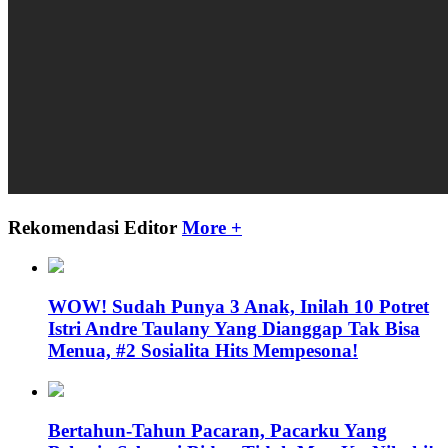
Rekomendasi Editor
More +
WOW! Sudah Punya 3 Anak, Inilah 10 Potret
Istri Andre Taulany Yang Dianggap Tak Bisa
Menua, #2 Sosialita Hits Mempesona!
Bertahun-Tahun Pacaran, Pacarku Yang