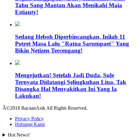
Tahu Sang Mantan Akan Menikahi Maia
Estianty!
Sedang Heboh Diperbincangkan, Inilah 11
Potret Masa Lalu "Ratna Sarumpaet" Yang
Bikin Netizen Tercengang!
Mengejutkan! Setelah Jadi Duda, Sule
Ternyata Didatangi Selingkuhan Lina, Tak
Disangka Hal Menyakitkan Ini Yang Ia
Lakukan!
Â©2018 BacaanAsik All Rights Reserved.
Privacy Policy
Hubungi Kami
Hot News!