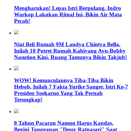
Mengharukan! Lepas Istri Berpulang, Indro
Warkop Lakukan Ritual Ini, Bikin Air Mata
Pecah!
Niat Beli Rumah 9M Laudya Chintya Bella,
Inilah 10 Potret Rumah Kahiyang Ayu-Bobby
Nasution Kini, Ruang Tamunya Bikin Takjub!
WOW! Kemunculannya Tiba-Tiba Bikin
Heboh, Inilah 7 Fakta Yurike Sanger, Istri Ke-7
Presiden Soekarno Yang Tak Pernah
Terungkap!
8 Tahun Pacaran Namun Harus Kandas,
Begini Tanggapan "Dessy Ratnasari" Saat