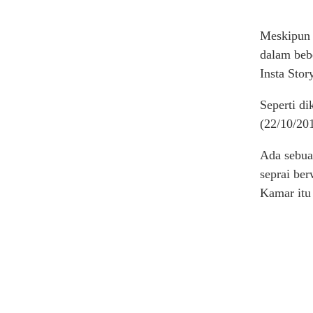
Meskipun 
dalam beb
Insta Stor
Seperti d
(22/10/20
Ada sebuah
seprai ber
Kamar itu 