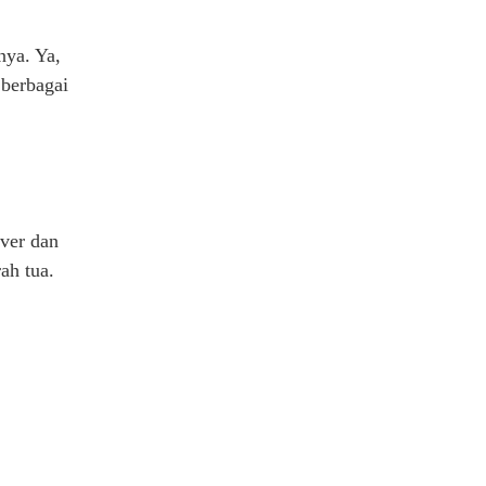
nya. Ya,
 berbagai
over dan
ah tua.