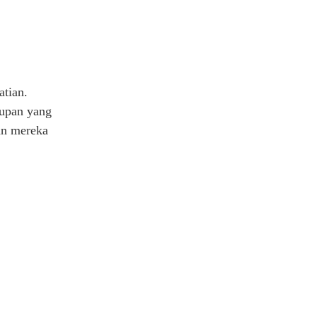
tian.
dupan yang
an mereka