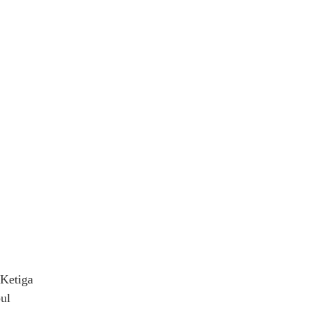
 Ketiga
ul