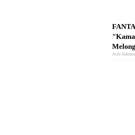
FANTAS
"Kamar
Melong
Artis Indones