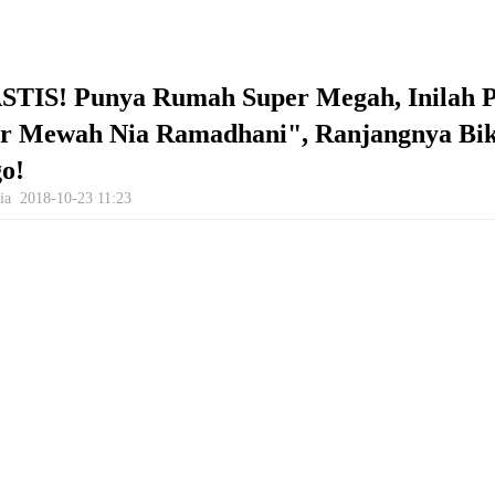
TIS! Punya Rumah Super Megah, Inilah P
 Mewah Nia Ramadhani", Ranjangnya Bik
o!
ia
2018-10-23 11:23