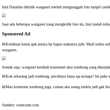
Inul Daratista dikritik warganet setelah mengunggah foto tampil canti
Saat ada beberapa warganet yang mengkritik foto itu, Inul malah te
Sponsored Ad
â€Ketahuan kamu gak punya hp bagus makanya julit. Maaf nokia suda
warganet.
Sontak saja, warganet kembali komentari aksi sombong yang ditunju
â€Kok sekarang jadi sombong, jawabnya biasa aja kenapa? Ini pake s
â€Mau komentar sombong juga, cuman aku orang miskin jadi gak bisa 
Sumber: cumicumi.com