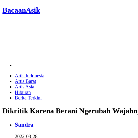
BacaanAsik
Artis Indonesia
Artis Barat
Artis Asia
Hiburan
Berita Terkini
Dikritik Karena Berani Ngerubah Wajahn
Sandra
2022-03-28