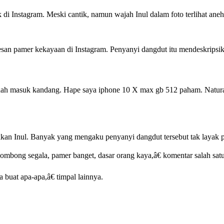
k di Instagram. Meski cantik, namun wajah Inul dalam foto terlihat ane
rkesan pamer kekayaan di Instagram. Penyanyi dangdut itu mendeskrips
h masuk kandang. Hape saya iphone 10 X max gb 512 paham. Naturalpun
kkan Inul. Banyak yang mengaku penyanyi dangdut tersebut tak layak 
ombong segala, pamer banget, dasar orang kaya,â€ komentar salah sat
buat apa-apa,â€ timpal lainnya.