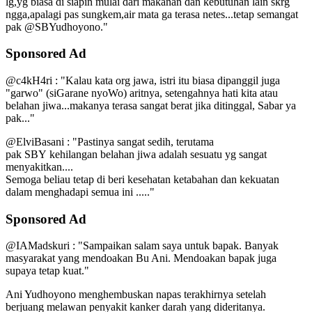
lg,yg biasa di siapin mulai dari makanan dan kebutuhan lain skrg
ngga,apalagi pas sungkem,air mata ga terasa netes...tetap semangat
pak @SBYudhoyono."
Sponsored Ad
@c4kH4ri : "Kalau kata org jawa, istri itu biasa dipanggil juga
"garwo" (siGarane nyoWo) aritnya, setengahnya hati kita atau
belahan jiwa...makanya terasa sangat berat jika ditinggal, Sabar ya
pak..."
@ElviBasani : "Pastinya sangat sedih, terutama
pak SBY kehilangan belahan jiwa adalah sesuatu yg sangat
menyakitkan....
Semoga beliau tetap di beri kesehatan ketabahan dan kekuatan
dalam menghadapi semua ini ....."
Sponsored Ad
@IAMadskuri : "Sampaikan salam saya untuk bapak. Banyak
masyarakat yang mendoakan Bu Ani. Mendoakan bapak juga
supaya tetap kuat."
Ani Yudhoyono menghembuskan napas terakhirnya setelah
berjuang melawan penyakit kanker darah yang dideritanya.