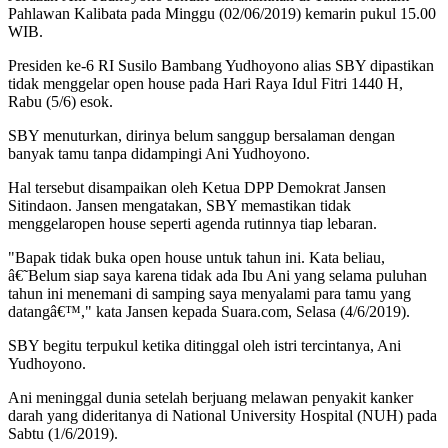
Pahlawan Kalibata pada Minggu (02/06/2019) kemarin pukul 15.00
WIB.
Presiden ke-6 RI Susilo Bambang Yudhoyono alias SBY dipastikan
tidak menggelar open house pada Hari Raya Idul Fitri 1440 H,
Rabu (5/6) esok.
SBY menuturkan, dirinya belum sanggup bersalaman dengan
banyak tamu tanpa didampingi Ani Yudhoyono.
Hal tersebut disampaikan oleh Ketua DPP Demokrat Jansen
Sitindaon. Jansen mengatakan, SBY memastikan tidak
menggelaropen house seperti agenda rutinnya tiap lebaran.
"Bapak tidak buka open house untuk tahun ini. Kata beliau,
â€˜Belum siap saya karena tidak ada Ibu Ani yang selama puluhan
tahun ini menemani di samping saya menyalami para tamu yang
datangâ€™," kata Jansen kepada Suara.com, Selasa (4/6/2019).
SBY begitu terpukul ketika ditinggal oleh istri tercintanya, Ani
Yudhoyono.
Ani meninggal dunia setelah berjuang melawan penyakit kanker
darah yang dideritanya di National University Hospital (NUH) pada
Sabtu (1/6/2019).