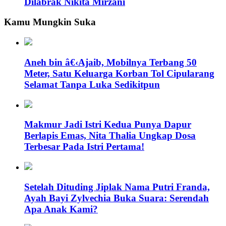
Dilabrak Nikita Mirzani
Kamu Mungkin Suka
Aneh bin â€‹Ajaib, Mobilnya Terbang 50
Meter, Satu Keluarga Korban Tol Cipularang
Selamat Tanpa Luka Sedikitpun
Makmur Jadi Istri Kedua Punya Dapur
Berlapis Emas, Nita Thalia Ungkap Dosa
Terbesar Pada Istri Pertama!
Setelah Dituding Jiplak Nama Putri Franda,
Ayah Bayi Zylvechia Buka Suara: Serendah
Apa Anak Kami?