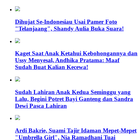
Dihujat Se-Indonesiau Usai Pamer Foto
"Telanjaang", Shandy Aulia Buka Suara!
Kaget Saat Anak Ketahui Kebohongannya dan
Ussy Menyesal, Andhika Pratama: Maaf
Sudah Buat Kalian Kecewa!
Sudah Lahiran Anak Kedua Seminggu yang
Lalu, Begini Potret Bayi Ganteng dan Sandra
Dewi Pasca Lahiran
Ardi Bakrie, Suami Tajir Idaman Mepet-Mepet
"Umbrella Girl", Nia Ramadhani Tuai