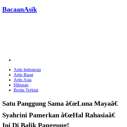
BacaanAsik
Artis Indonesia
Artis Barat
Artis Asia
Hiburan
Berita Terkini
Satu Panggung Sama â€œLuna Mayaâ€
Syahrini Pamerkan â€œHal Rahasiaâ€
Ini Di Balik Panggung!