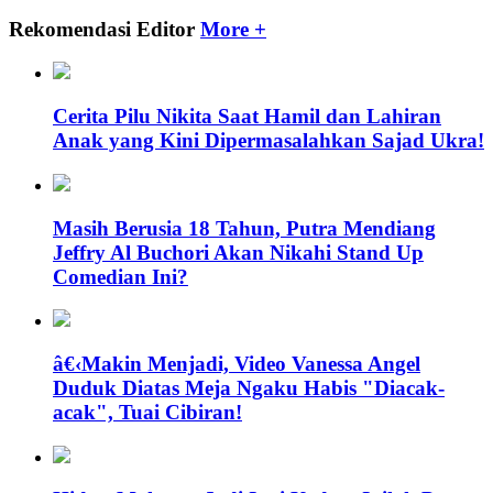
Rekomendasi Editor
More +
Cerita Pilu Nikita Saat Hamil dan Lahiran
Anak yang Kini Dipermasalahkan Sajad Ukra!
Masih Berusia 18 Tahun, Putra Mendiang
Jeffry Al Buchori Akan Nikahi Stand Up
Comedian Ini?
â€‹Makin Menjadi, Video Vanessa Angel
Duduk Diatas Meja Ngaku Habis "Diacak-
acak", Tuai Cibiran!