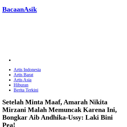
BacaanAsik
Artis Indonesia
Artis Barat
Artis Asia
Hiburan
Berita Terkini
Setelah Minta Maaf, Amarah Nikita
Mirzani Malah Memuncak Karena Ini,
Bongkar Aib Andhika-Ussy: Laki Bini
Pea!