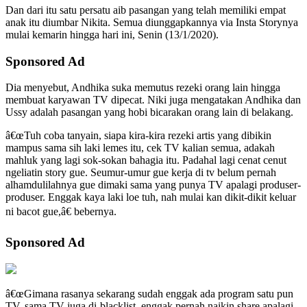
Dan dari itu satu persatu aib pasangan yang telah memiliki empat
anak itu diumbar Nikita. Semua diunggapkannya via Insta Storynya
mulai kemarin hingga hari ini, Senin (13/1/2020).
Sponsored Ad
Dia menyebut, Andhika suka memutus rezeki orang lain hingga
membuat karyawan TV dipecat. Niki juga mengatakan Andhika dan
Ussy adalah pasangan yang hobi bicarakan orang lain di belakang.
â€œTuh coba tanyain, siapa kira-kira rezeki artis yang dibikin
mampus sama sih laki lemes itu, cek TV kalian semua, adakah
mahluk yang lagi sok-sokan bahagia itu. Padahal lagi cenat cenut
ngeliatin story gue. Seumur-umur gue kerja di tv belum pernah
alhamdulilahnya gue dimaki sama yang punya TV apalagi produser-
produser. Enggak kaya laki loe tuh, nah mulai kan dikit-dikit keluar
ni bacot gue,â€ bebernya.
Sponsored Ad
â€œGimana rasanya sekarang sudah enggak ada program satu pun
TV, sama TV juga di-blacklist, enggak pernah naikin share apalagi