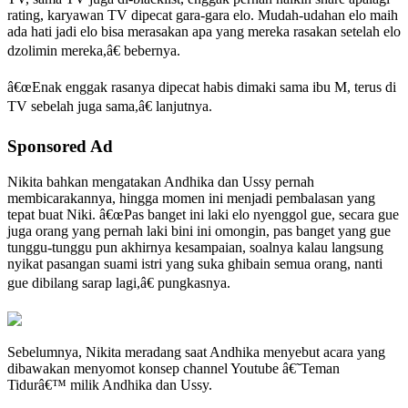
rating, karyawan TV dipecat gara-gara elo. Mudah-udahan elo maih
ada hati jadi elo bisa merasakan apa yang mereka rasakan setelah elo
dzolimin mereka,â€ bebernya.
â€œEnak enggak rasanya dipecat habis dimaki sama ibu M, terus di
TV sebelah juga sama,â€ lanjutnya.
Sponsored Ad
Nikita bahkan mengatakan Andhika dan Ussy pernah
membicarakannya, hingga momen ini menjadi pembalasan yang
tepat buat Niki. â€œPas banget ini laki elo nyenggol gue, secara gue
juga orang yang pernah laki bini ini omongin, pas banget yang gue
tunggu-tunggu pun akhirnya kesampaian, soalnya kalau langsung
nyikat pasangan suami istri yang suka ghibain semua orang, nanti
gue dibilang sarap lagi,â€ pungkasnya.
Sebelumnya, Nikita meradang saat Andhika menyebut acara yang
dibawakan menyomot konsep channel Youtube â€˜Teman
Tidurâ€™ milik Andhika dan Ussy.