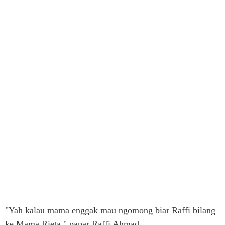
"Yah kalau mama enggak mau ngomong biar Raffi bilang
ke Mama Rieta," papar Raffi Ahmad.