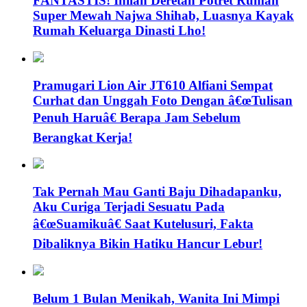
FANTASTIS! Inilah Deretan Potret Rumah
Super Mewah Najwa Shihab, Luasnya Kayak
Rumah Keluarga Dinasti Lho!
Pramugari Lion Air JT610 Alfiani Sempat
Curhat dan Unggah Foto Dengan â€œTulisan
Penuh Haruâ€ Berapa Jam Sebelum
Berangkat Kerja!
Tak Pernah Mau Ganti Baju Dihadapanku,
Aku Curiga Terjadi Sesuatu Pada
â€œSuamikuâ€ Saat Kutelusuri, Fakta
Dibaliknya Bikin Hatiku Hancur Lebur!
Belum 1 Bulan Menikah, Wanita Ini Mimpi