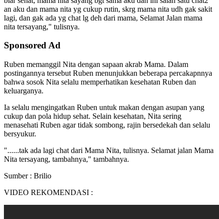
biar sehat, mama nita sayang bgt sama aku dan ini salah satu chat2
an aku dan mama nita yg cukup rutin, skrg mama nita udh gak sakit
lagi, dan gak ada yg chat lg deh dari mama, Selamat Jalan mama
nita tersayang," tulisnya.
Sponsored Ad
Ruben memanggil Nita dengan sapaan akrab Mama. Dalam
postingannya tersebut Ruben menunjukkan beberapa percakapnnya
bahwa sosok Nita selalu memperhatikan kesehatan Ruben dan
keluarganya.
Ia selalu mengingatkan Ruben untuk makan dengan asupan yang
cukup dan pola hidup sehat. Selain kesehatan, Nita sering
menasehati Ruben agar tidak sombong, rajin bersedekah dan selalu
bersyukur.
"......tak ada lagi chat dari Mama Nita, tulisnya. Selamat jalan Mama
Nita tersayang, tambahnya," tambahnya.
Sumber : Brilio
VIDEO REKOMENDASI :