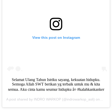
View this post on Instagram
Selamat Ulang Tahun Istriku sayang, kekuatan hidupku.
Semoga Allah SWT berikan yg terbaik untuk mu & kita
semua. Aku cinta kamu seumur hidupku â¤ #kalahkankanker
A post shared by INDRO WARKOP (@indrowarkop_asli) on
Oct 7, 