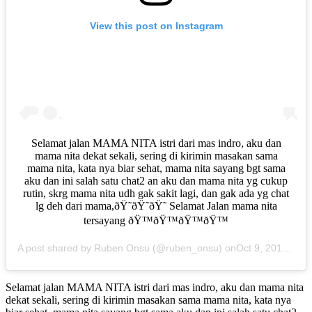
View this post on Instagram
Selamat jalan MAMA NITA istri dari mas indro, aku dan
mama nita dekat sekali, sering di kirimin masakan sama
mama nita, kata nya biar sehat, mama nita sayang bgt sama
aku dan ini salah satu chat2 an aku dan mama nita yg cukup
rutin, skrg mama nita udh gak sakit lagi, dan gak ada yg chat
lg deh dari mama,ðŸ˜­ðŸ˜­ðŸ˜­ Selamat Jalan mama nita
tersayang ðŸ™ðŸ™ðŸ™ðŸ™
A post shared by Ruben Onsu (@ruben_onsu) on
Oct 9, 2018 at 12:01pm PDT
Selamat jalan MAMA NITA istri dari mas indro, aku dan mama nita
dekat sekali, sering di kirimin masakan sama mama nita, kata nya