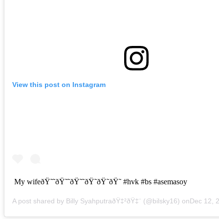
View this post on Instagram
My wifeðŸ˜˜ðŸ˜˜ðŸ˜˜ðŸ˜ðŸ˜ðŸ˜ #hvk #bs #asemasoy
A post shared by Billy SyahputraðŸ‡²ðŸ‡¨ (@bilsky16) on
Dec 12, 2018