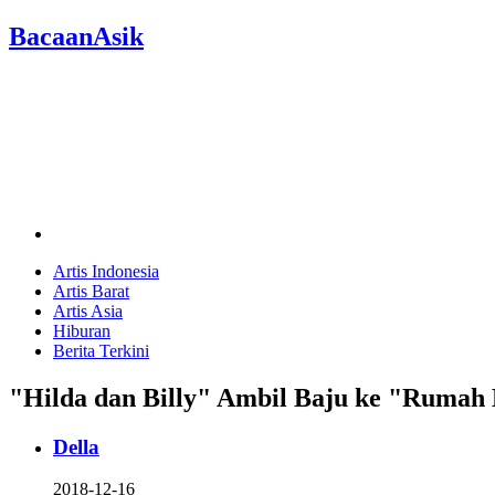
BacaanAsik
Artis Indonesia
Artis Barat
Artis Asia
Hiburan
Berita Terkini
"Hilda dan Billy" Ambil Baju ke "Rumah 
Della
2018-12-16