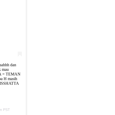
waahhh dan
k mau
VITA = TEMAN
ba H masih
RISSHATTA
pm PST