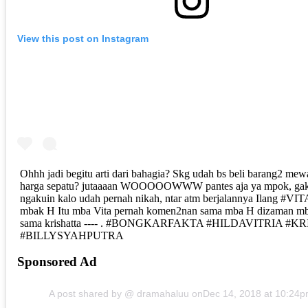
View this post on Instagram
Ohhh jadi begitu arti dari bahagia? Skg udah bs beli barang2 me
harga sepatu? jutaaaan WOOOOOWWW pantes aja ya mpok, ga
ngakuin kalo udah pernah nikah, ntar atm berjalannya Ilang #
mbak H Itu mba Vita pernah komen2nan sama mba H dizaman m
sama krishatta ---- . #BONGKARFAKTA #HILDAVITRIA #K
#BILLYSYAHPUTRA
Sponsored Ad
A post shared by @ dramahaluu on
Dec 14, 2018 at 10:24