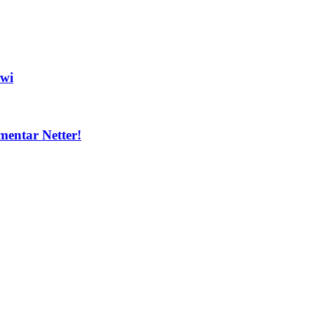
ewi
mentar Netter!