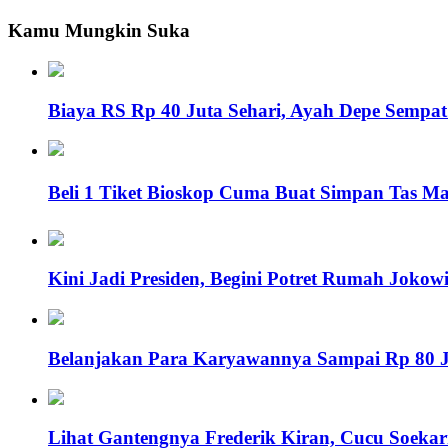
Kamu Mungkin Suka
Biaya RS Rp 40 Juta Sehari, Ayah Depe Sempa
Beli 1 Tiket Bioskop Cuma Buat Simpan Tas Mah
Kini Jadi Presiden, Begini Potret Rumah Jokow
Belanjakan Para Karyawannya Sampai Rp 80 J
Lihat Gantengnya Frederik Kiran, Cucu Soekar