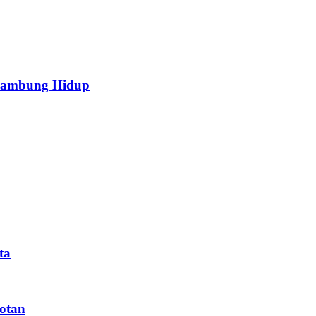
i Sambung Hidup
ta
otan