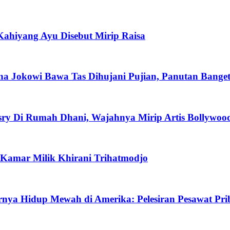
Kahiyang Ayu Disebut Mirip Raisa
na Jokowi Bawa Tas Dihujani Pujian, Panutan Banget
y Di Rumah Dhani, Wajahnya Mirip Artis Bollywoo
 Kamar Milik Khirani Trihatmodjo
ya Hidup Mewah di Amerika: Pelesiran Pesawat Pri