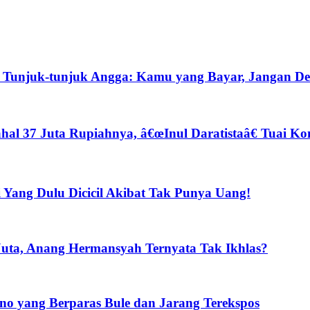
t Tunjuk-tunjuk Angga: Kamu yang Bayar, Jangan D
al 37 Juta Rupiahnya, â€œInul Daratistaâ€ Tuai Ko
i Yang Dulu Dicicil Akibat Tak Punya Uang!
uta, Anang Hermansyah Ternyata Tak Ikhlas?
no yang Berparas Bule dan Jarang Terekspos