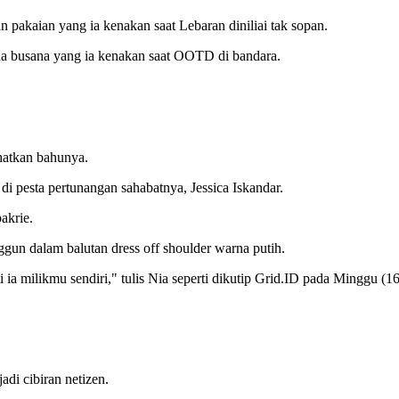
 pakaian yang ia kenakan saat Lebaran diniliai tak sopan.
ena busana yang ia kenakan saat OOTD di bandara.
hatkan bahunya.
di pesta pertunangan sahabatnya, Jessica Iskandar.
akrie.
ggun dalam balutan dress off shoulder warna putih.
i ia milikmu sendiri," tulis Nia seperti dikutip Grid.ID pada Minggu (1
di cibiran netizen.