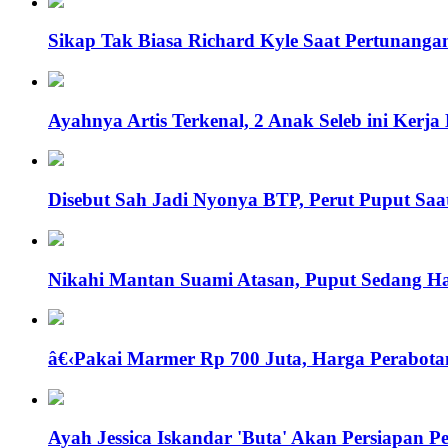
Sikap Tak Biasa Richard Kyle Saat Pertunangan
Ayahnya Artis Terkenal, 2 Anak Seleb ini Ker
Disebut Sah Jadi Nyonya BTP, Perut Puput Saa
Nikahi Mantan Suami Atasan, Puput Sedang Ha
â€‹Pakai Marmer Rp 700 Juta, Harga Perabotan
Ayah Jessica Iskandar 'Buta' Akan Persiapan