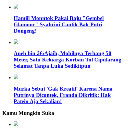
Hamiil Monntok Pakai Baju "Gembel
Glamour" Syahrini Cantik Bak Putri
Dongeng!
Aneh bin â€‹Ajaib, Mobilnya Terbang 50
Meter, Satu Keluarga Korban Tol Cipularang
Selamat Tanpa Luka Sedikitpun
Murka Sebut 'Gak Kreatif' Karena Nama
Putrinya Dicontek, Franda Dikritik: Hak
Patein Aja Sekalian!
Kamu Mungkin Suka