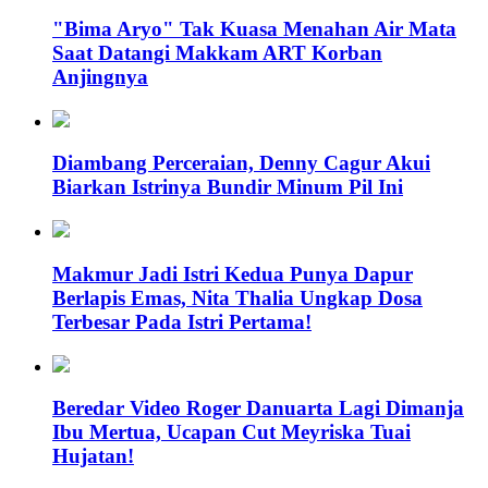
"Bima Aryo" Tak Kuasa Menahan Air Mata
Saat Datangi Makkam ART Korban
Anjingnya
Diambang Perceraian, Denny Cagur Akui
Biarkan Istrinya Bundir Minum Pil Ini
Makmur Jadi Istri Kedua Punya Dapur
Berlapis Emas, Nita Thalia Ungkap Dosa
Terbesar Pada Istri Pertama!
Beredar Video Roger Danuarta Lagi Dimanja
Ibu Mertua, Ucapan Cut Meyriska Tuai
Hujatan!