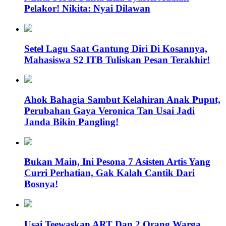
Pelakor! Nikita: Nyai Dilawan
Setel Lagu Saat Gantung Diri Di Kosannya,
Mahasiswa S2 ITB Tuliskan Pesan Terakhir!
Ahok Bahagia Sambut Kelahiran Anak Puput,
Perubahan Gaya Veronica Tan Usai Jadi
Janda Bikin Pangling!
Bukan Main, Ini Pesona 7 Asisten Artis Yang
Curri Perhatian, Gak Kalah Cantik Dari
Bosnya!
Usai Teewaskan ART Dan 2 Orang Warga,