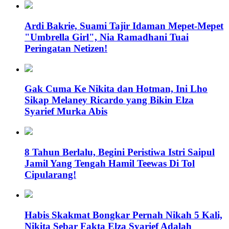
Ardi Bakrie, Suami Tajir Idaman Mepet-Mepet
"Umbrella Girl", Nia Ramadhani Tuai
Peringatan Netizen!
Gak Cuma Ke Nikita dan Hotman, Ini Lho
Sikap Melaney Ricardo yang Bikin Elza
Syarief Murka Abis
8 Tahun Berlalu, Begini Peristiwa Istri Saipul
Jamil Yang Tengah Hamil Teewas Di Tol
Cipularang!
Habis Skakmat Bongkar Pernah Nikah 5 Kali,
Nikita Sebar Fakta Elza Syarief Adalah