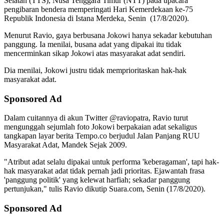
Selatan (TTS), Nusa Tenggara Timur (NTT) pada upacara
pengibaran bendera memperingati Hari Kemerdekaan ke-75
Republik Indonesia di Istana Merdeka, Senin (17/8/2020).
Menurut Ravio, gaya berbusana Jokowi hanya sekadar kebutuhan
panggung. Ia menilai, busana adat yang dipakai itu tidak
mencerminkan sikap Jokowi atas masyarakat adat sendiri.
Dia menilai, Jokowi justru tidak memprioritaskan hak-hak
masyarakat adat.
Sponsored Ad
Dalam cuitannya di akun Twitter @raviopatra, Ravio turut
mengunggah sejumlah foto Jokowi berpakaian adat sekaligus
tangkapan layar berita Tempo.co berjudul Jalan Panjang RUU
Masyarakat Adat, Mandek Sejak 2009.
"Atribut adat selalu dipakai untuk performa 'keberagaman', tapi hak-
hak masyarakat adat tidak pernah jadi prioritas. Ejawantah frasa
'panggung politik' yang kelewat harfiah; sekadar panggung
pertunjukan," tulis Ravio dikutip Suara.com, Senin (17/8/2020).
Sponsored Ad