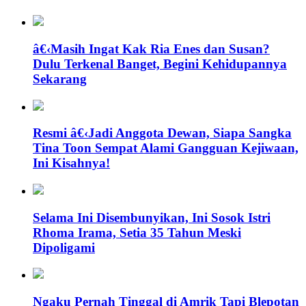
â€‹Masih Ingat Kak Ria Enes dan Susan?
Dulu Terkenal Banget, Begini Kehidupannya
Sekarang
Resmi â€‹Jadi Anggota Dewan, Siapa Sangka
Tina Toon Sempat Alami Gangguan Kejiwaan,
Ini Kisahnya!
Selama Ini Disembunyikan, Ini Sosok Istri
Rhoma Irama, Setia 35 Tahun Meski
Dipoligami
Ngaku Pernah Tinggal di Amrik Tapi Blepotan