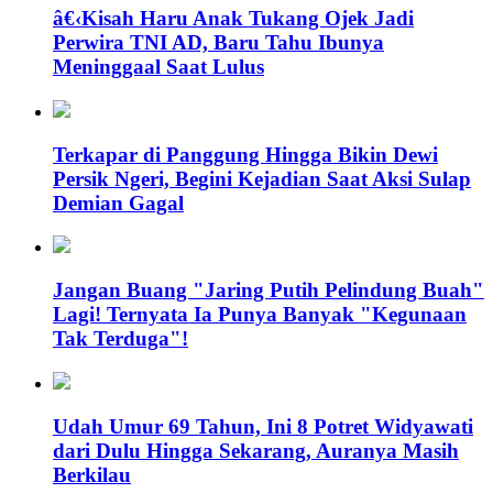
â€‹Kisah Haru Anak Tukang Ojek Jadi
Perwira TNI AD, Baru Tahu Ibunya
Meninggaal Saat Lulus
Terkapar di Panggung Hingga Bikin Dewi
Persik Ngeri, Begini Kejadian Saat Aksi Sulap
Demian Gagal
Jangan Buang "Jaring Putih Pelindung Buah"
Lagi! Ternyata Ia Punya Banyak "Kegunaan
Tak Terduga"!
Udah Umur 69 Tahun, Ini 8 Potret Widyawati
dari Dulu Hingga Sekarang, Auranya Masih
Berkilau