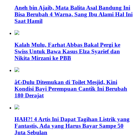
Aneh bin Ajaib, Mata Balita Asal Bandung Ini
Bisa Berubah 4 Warna, Sang Ibu Alami Hal Ini
Saat Hamil
Kalah Mulu, Farhat Abbas Bakal Pergi ke
Swiss Untuk Bawa Kasus Elza Syarief dan
Nikita Mirzani ke PBB
â€‹Dulu Ditemukan di Toilet Mesjid, Kini
Kondisi Bayi Perempuan Cantik Ini Berubah
180 Derajat
HAH?! 4 Artis Ini Dapat Tagihan Listrik yang
Fantastis, Ada yang Harus Bayar Sampe 50
Juta Sebulan