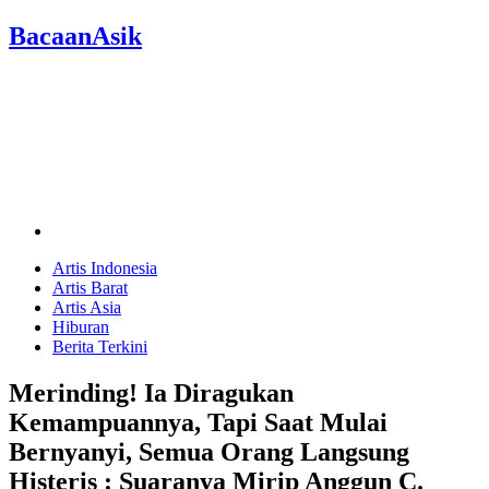
BacaanAsik
Artis Indonesia
Artis Barat
Artis Asia
Hiburan
Berita Terkini
Merinding! Ia Diragukan
Kemampuannya, Tapi Saat Mulai
Bernyanyi, Semua Orang Langsung
Histeris : Suaranya Mirip Anggun C.