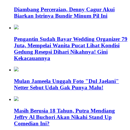
Diambang Perceraian, Denny Cagur Akui
Biarkan Istrinya Bundir Minum Pil Ini
Pengantin Sudah Bayar Wedding Organizer 79
Juta, Mempelai Wanita Pucat Lihat Kondisi
Gedung Resepsi Dihari Nikahnya! Gini
Kekacauannya
Mulan Jameela Unggah Foto "Dul Jaelani"
Netter Sebut Udah Gak Punya Malu!
Masih Berusia 18 Tahun, Putra Mendiang
Jeffry Al Buchori Akan Nikahi Stand Up
Comedian Ini?