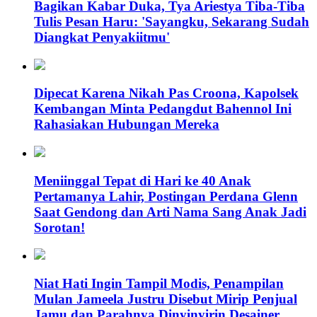
Bagikan Kabar Duka, Tya Ariestya Tiba-Tiba
Tulis Pesan Haru: 'Sayangku, Sekarang Sudah
Diangkat Penyakiitmu'
Dipecat Karena Nikah Pas Croona, Kapolsek
Kembangan Minta Pedangdut Bahennol Ini
Rahasiakan Hubungan Mereka
Meniinggal Tepat di Hari ke 40 Anak
Pertamanya Lahir, Postingan Perdana Glenn
Saat Gendong dan Arti Nama Sang Anak Jadi
Sorotan!
Niat Hati Ingin Tampil Modis, Penampilan
Mulan Jameela Justru Disebut Mirip Penjual
Jamu dan Parahnya Dinyinyirin Desainer