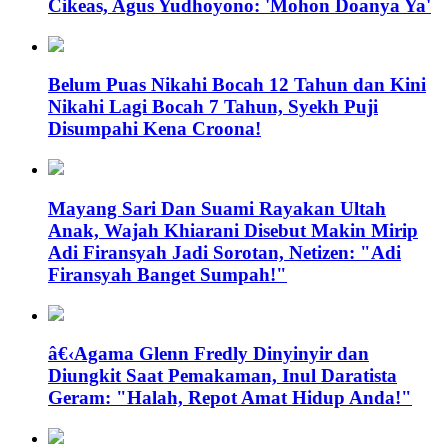
Cikeas, Agus Yudhoyono: 'Mohon Doanya Ya'
Belum Puas Nikahi Bocah 12 Tahun dan Kini
Nikahi Lagi Bocah 7 Tahun, Syekh Puji
Disumpahi Kena Croona!
Mayang Sari Dan Suami Rayakan Ultah
Anak, Wajah Khiarani Disebut Makin Mirip
Adi Firansyah Jadi Sorotan, Netizen: "Adi
Firansyah Banget Sumpah!"
â€‹Agama Glenn Fredly Dinyinyir dan
Diungkit Saat Pemakaman, Inul Daratista
Geram: "Halah, Repot Amat Hidup Anda!"