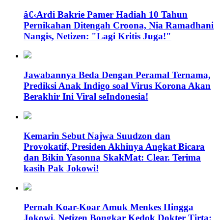
â€‹Ardi Bakrie Pamer Hadiah 10 Tahun
Pernikahan Ditengah Croona, Nia Ramadhani
Nangis, Netizen: "Lagi Kritis Juga!"
Jawabannya Beda Dengan Peramal Ternama,
Prediksi Anak Indigo soal Virus Korona Akan
Berakhir Ini Viral seIndonesia!
Kemarin Sebut Najwa Suudzon dan
Provokatif, Presiden Akhinya Angkat Bicara
dan Bikin Yasonna SkakMat: Clear. Terima
kasih Pak Jokowi!
Pernah Koar-Koar Amuk Menkes Hingga
Jokowi, Netizen Bongkar Kedok Dokter Tirta: