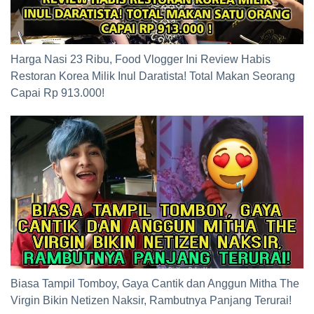
Harga Nasi 23 Ribu, Food Vlogger Ini Review Habis
Restoran Korea Milik Inul Daratista! Total Makan Seorang
Capai Rp 913.000!
Biasa Tampil Tomboy, Gaya Cantik dan Anggun Mitha The
Virgin Bikin Netizen Naksir, Rambutnya Panjang Terurai!