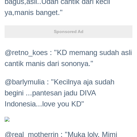
bagus,asli..Udah cantik dari kecil
ya,manis banget."
Sponsored Ad
@retno_koes : "KD memang sudah asli
cantik manis dari sononya."
@barlymulia : "Kecilnya aja sudah
begini ...pantesan jadu DIVA
Indonesia...love you KD"
@real_motherrin : "Muka loly, Mimi