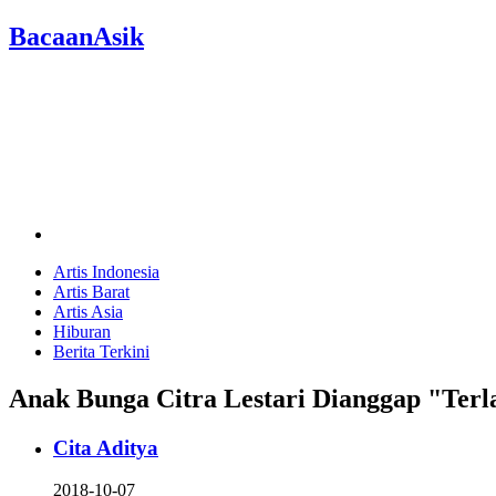
BacaanAsik
Artis Indonesia
Artis Barat
Artis Asia
Hiburan
Berita Terkini
Anak Bunga Citra Lestari Dianggap "Terla
Cita Aditya
2018-10-07