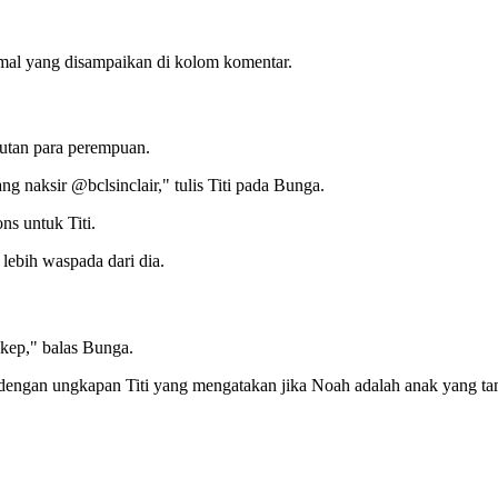
amal yang disampaikan di kolom komentar.
butan para perempuan.
g naksir @bclsinclair," tulis Titi pada Bunga.
ns untuk Titi.
lebih waspada dari dia.
akep," balas Bunga.
t dengan ungkapan Titi yang mengatakan jika Noah adalah anak yang t