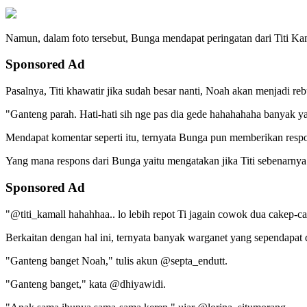
Namun, dalam foto tersebut, Bunga mendapat peringatan dari Titi K
Sponsored Ad
Pasalnya, Titi khawatir jika sudah besar nanti, Noah akan menjadi re
"Ganteng parah. Hati-hati sih nge pas dia gede hahahahaha banyak yan
Mendapat komentar seperti itu, ternyata Bunga pun memberikan respo
Yang mana respons dari Bunga yaitu mengatakan jika Titi sebenarnya 
Sponsored Ad
"@titi_kamall hahahhaa.. lo lebih repot Ti jagain cowok dua cakep-c
Berkaitan dengan hal ini, ternyata banyak warganet yang sependapa
"Ganteng banget Noah," tulis akun @septa_endutt.
"Ganteng banget," kata @dhiyawidi.