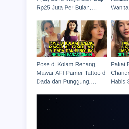
Rp25 Juta Per Bulan,
Wanita 
Netizen Ngiler: "Gajinya
"Udah 
Udah Kaya Direktur"
Pose di Kolam Renang,
Pakai 
Mawar AFI Pamer Tattoo di
Chandr
Dada dan Punggung,
Habis 
Netizen Panas Dingin
"Udah 
Ditutup