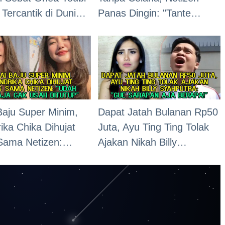
Tercantik di Dunia,
Panas Dingin: "Tante
Ga Ada Lawannya!"
Sophia Makin Hot, Usia 52
Masih Seger"
Baju Super Minim,
Dapat Jatah Bulanan Rp50
ika Chika Dihujat
Juta, Ayu Ting Ting Tolak
Sama Netizen:
Ajakan Nikah Billy
Gitu Aja Gak Usah
Syahputra: "Gue Sarapan
"
Aja Berapa!"