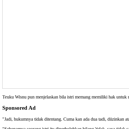
Teuku Wisnu pun menjelaskan bila istri memang memiliki hak untuk 
Sponsored Ad
"Jadi, hukumnya tidak ditentang. Cuma kan ada dua tadi, diizinkan at
"Sebenarnya seorang istri itu diperbolehkan bilang 'tidak, saya tidak