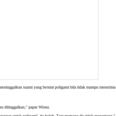
meninggalkan suami yang berniat poligami bila tidak mampu menerima 
au ditinggalkan," papar Wisnu.
 sanggup untuk poligami', itu boleh. Tapi memang dia tidak menentang," 