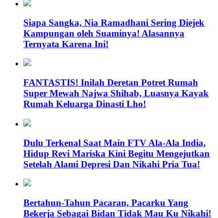
Siapa Sangka, Nia Ramadhani Sering Diejek
Kampungan oleh Suaminya! Alasannya
Ternyata Karena Ini!
FANTASTIS! Inilah Deretan Potret Rumah
Super Mewah Najwa Shihab, Luasnya Kayak
Rumah Keluarga Dinasti Lho!
Dulu Terkenal Saat Main FTV Ala-Ala India,
Hidup Revi Mariska Kini Begitu Mengejutkan
Setelah Alami Depresi Dan Nikahi Pria Tua!
Bertahun-Tahun Pacaran, Pacarku Yang
Bekerja Sebagai Bidan Tidak Mau Ku Nikahi!