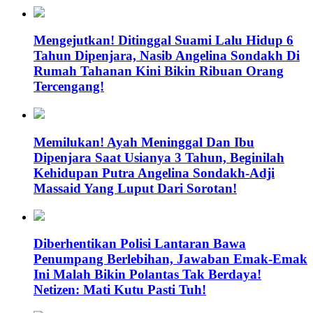
Mengejutkan! Ditinggal Suami Lalu Hidup 6
Tahun Dipenjara, Nasib Angelina Sondakh Di
Rumah Tahanan Kini Bikin Ribuan Orang
Tercengang!
Memilukan! Ayah Meninggal Dan Ibu
Dipenjara Saat Usianya 3 Tahun, Beginilah
Kehidupan Putra Angelina Sondakh-Adji
Massaid Yang Luput Dari Sorotan!
Diberhentikan Polisi Lantaran Bawa
Penumpang Berlebihan, Jawaban Emak-Emak
Ini Malah Bikin Polantas Tak Berdaya!
Netizen: Mati Kutu Pasti Tuh!