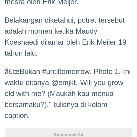
mesra oleh Erik Meijer.
Belakangan diketahui, potret tersebut
adalah momen ketika Maudy
Koesnaedi dilamar oleh Erik Meijer 19
tahun lalu.
â€œBukan #untiltomorrow. Photo 1. Ini
waktu ditanya @emjkt, Will you grow
old with me? (Maukah kau menua
bersamaku?)," tulisnya di kolom
caption.
Sponsored Ad