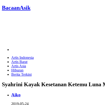
BacaanAsik
Artis Indonesia
Artis Barat
Artis Asia
Hiburan
Berita Terkini
Syahrini Kayak Kesetanan Ketemu Luna M
Aiko
2019-05-24