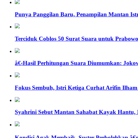
Punya Panggilan Baru, Penampilan Mantan Istr
Terciduk Coblos 50 Surat Suara untuk Prabowo-
â€‹Hasil Perhitungan Suara Diumumkan: Joko
Fokus Sembuh, Istri Ketiga Curhat Arifin Ilha
Syahrini Sebut Mantan Sahabat Kayak Hantu, 
Kondisi Agak Membaik, Suster Perbolehkan â€