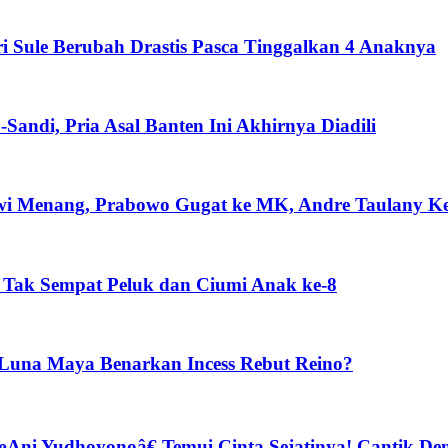
i Sule Berubah Drastis Pasca Tinggalkan 4 Anaknya
Sandi, Pria Asal Banten Ini Akhirnya Diadili
wi Menang, Prabowo Gugat ke MK, Andre Taulany K
m Tak Sempat Peluk dan Ciumi Anak ke-8
Luna Maya Benarkan Incess Rebut Reino?
œAni Yudhoyonoâ€ Temui Cinta Sejatinya! Cantik D