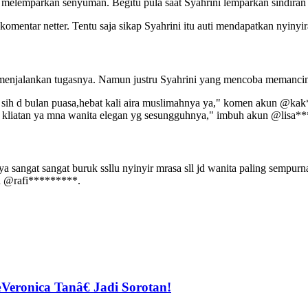
melemparkan senyuman. Begitu pula saat Syahrini lemparkan sindiran 
entar netter. Tentu saja sikap Syahrini itu auti mendapatkan nyinyir
 menjalankan tugasnya. Namun justru Syahrini yang mencoba memancing
t sih d bulan puasa,hebat kali aira muslimahnya ya," komen akun @kak*
s, kliatan ya mna wanita elegan yg sesungguhnya," imbuh akun @lisa**
a sangat sangat buruk ssllu nyinyir mrasa sll jd wanita paling sempurna
n @rafi*********.
eronica Tanâ€ Jadi Sorotan!