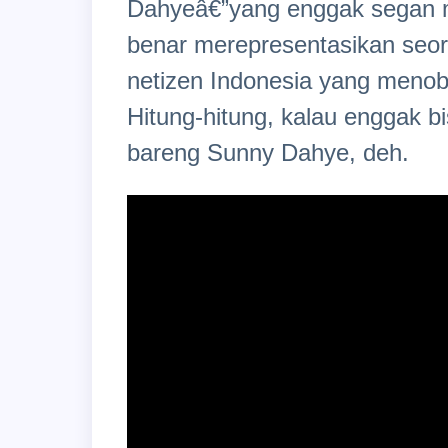
Dahyeâ€”yang enggak segan me
benar merepresentasikan seora
netizen Indonesia yang menoba
Hitung-hitung, kalau enggak b
bareng Sunny Dahye, deh.