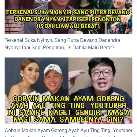
Terkenal Suka Nyinyir, Sang Putra Devano Danendra
Nyanyi Tapi Sepi Penonton, Iis Dahlia Malu Berat?
Cobain Makan Ayam Goreng Ayah Ayu Ting Ting, Youtuber