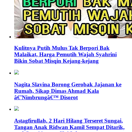
Kulitnya Putih Mulus Tak Berpori Bak
Malaikat, Harga Pemutih Wajah Syahrini
Bikin Sobat Misqin Kejang-kejang
Nagita Slavina Borong Gerobak Jajanan ke
Rumah, Sikap Dimas Ahmad Kala
â€˜Nimbrungâ€™ Disorot
Astagfirullah, 2 Hari Hilang Terseret Sungai,
Tangan Anak Ridwan Kamil Sempat Ditarik,