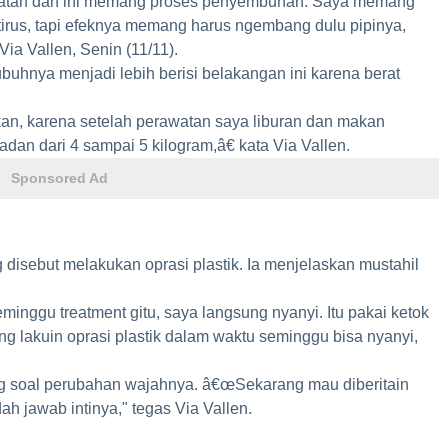
atan dan ini memang proses penyembuhan. Saya memang
tirus, tapi efeknya memang harus ngembang dulu pipinya,
 Via Vallen, Senin (11/11).
uhnya menjadi lebih berisi belakangan ini karena berat
 karena setelah perawatan saya liburan dan makan
an dari 4 sampai 5 kilogram,â€ kata Via Vallen.
Sponsored Ad
 disebut melakukan oprasi plastik. Ia menjelaskan mustahil
seminggu treatment gitu, saya langsung nyanyi. Itu pakai ketok
ng lakuin oprasi plastik dalam waktu seminggu bisa nyanyi,
ing soal perubahan wajahnya. â€œSekarang mau diberitain
h jawab intinya," tegas Via Vallen.