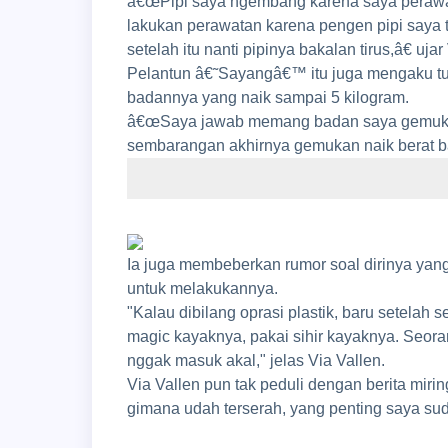
â€œPipi saya ngembang karena saya peraw
lakukan perawatan karena pengen pipi saya 
setelah itu nanti pipinya bakalan tirus,â€ ujar
Pelantun â€˜Sayangâ€™ itu juga mengaku tub
badannya yang naik sampai 5 kilogram.
â€œSaya jawab memang badan saya gemukan,
sembarangan akhirnya gemukan naik berat bad
Ia juga membeberkan rumor soal dirinya yang
untuk melakukannya.
"Kalau dibilang oprasi plastik, baru setelah 
magic kayaknya, pakai sihir kayaknya. Seora
nggak masuk akal," jelas Via Vallen.
Via Vallen pun tak peduli dengan berita mir
gimana udah terserah, yang penting saya suda