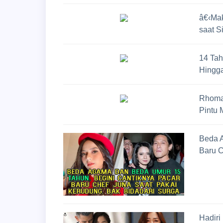
â€‹Mak
saat S
14 Tah
Hingga
Rhoma
Pintu 
Beda A
Baru C
Hadiri