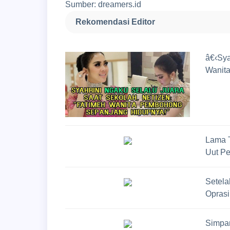
Sumber: dreamers.id
Rekomendasi Editor
â€‹Sya
Wanit
Lama T
Uut Pe
Setela
Oprasi
Simpan