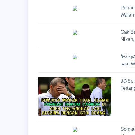
Penamp
Wajah 
Gak Ba
Nikah
â€‹Sya
saat 
â€‹Se
Tertan
Soimah