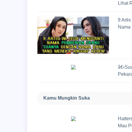
Lihat
9 Arti
Nama 
â€‹Sua
Pekara
Kamu Mungkin Suka
Hatter
Mau Pe