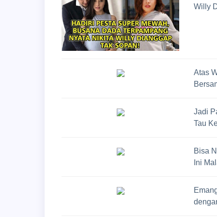
Willy 
Atas W
Bersa
Jadi P
Tau K
Bisa N
Ini Ma
Emang 
dengan