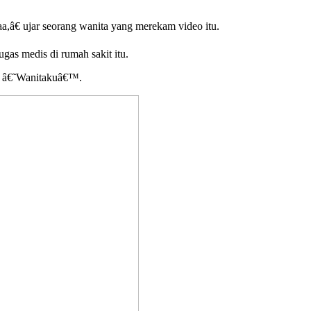
,â€ ujar seorang wanita yang merekam video itu.
ugas medis di rumah sakit itu.
AH â€˜Wanitakuâ€™.