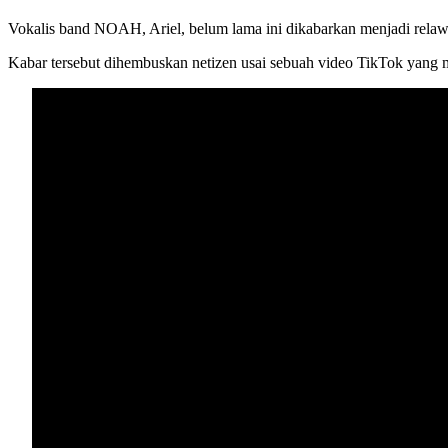
Vokalis band NOAH, Ariel, belum lama ini dikabarkan menjadi rela
Kabar tersebut dihembuskan netizen usai sebuah video TikTok yang me