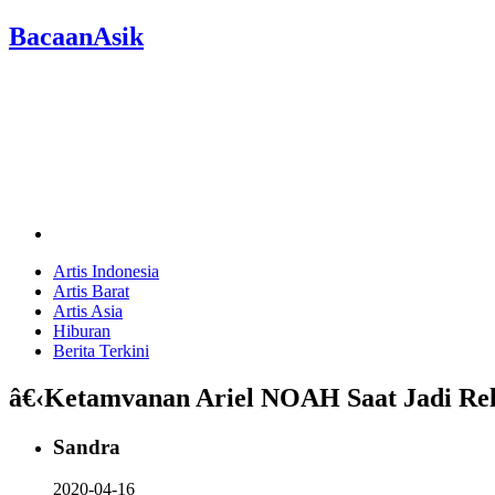
BacaanAsik
Artis Indonesia
Artis Barat
Artis Asia
Hiburan
Berita Terkini
â€‹Ketamvanan Ariel NOAH Saat Jadi Rela
Sandra
2020-04-16