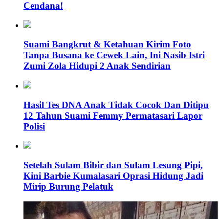
Cendana!
Suami Bangkrut & Ketahuan Kirim Foto
Tanpa Busana ke Cewek Lain, Ini Nasib Istri
Zumi Zola Hidupi 2 Anak Sendirian
Hasil Tes DNA Anak Tidak Cocok Dan Ditipu
12 Tahun Suami Femmy Permatasari Lapor
Polisi
Setelah Sulam Bibir dan Sulam Lesung Pipi,
Kini Barbie Kumalasari Oprasi Hidung Jadi
Mirip Burung Pelatuk