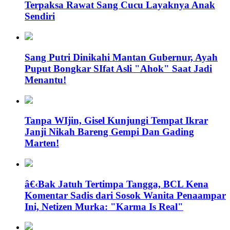
Terpaksa Rawat Sang Cucu Layaknya Anak
Sendiri
Sang Putri Dinikahi Mantan Gubernur, Ayah
Puput Bongkar SIfat Asli "Ahok" Saat Jadi
Menantu!
Tanpa WIjin, Gisel Kunjungi Tempat Ikrar
Janji Nikah Bareng Gempi Dan Gading
Marten!
â€‹Bak Jatuh Tertimpa Tangga, BCL Kena
Komentar Sadis dari Sosok Wanita Penaampar
Ini, Netizen Murka: "Karma Is Real"