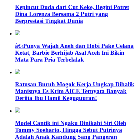
Kepincut Duda dari Cut Keke, Begini Potret
Dina Lorenza Bersama 2 Putri yang
Berprestasi Tingkat Dunia
â€‹Punya Wajah Aneh dan Hobi Pake Celana
Ketat, Barbie Berhijab Asal Aceh Ini Bikin
Mata Para Pria Terbelalak
Ratusan Buruh Mogok Kerja Ungkap Dibalik
Manisnya Es Krim AICE Ternyata Banyak
Deriita Ibu Hamil Keguguuran!
Model Cantik ini Ngaku Dinikahi Siri Oleh
Tommy Soeharto, Hingga Sebut Putrinya
Adalah Anak Kandung Sang Pangeran