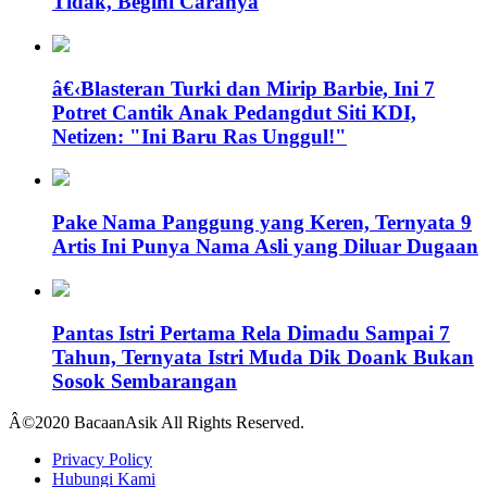
Tidak, Begini Caranya
â€‹Blasteran Turki dan Mirip Barbie, Ini 7
Potret Cantik Anak Pedangdut Siti KDI,
Netizen: "Ini Baru Ras Unggul!"
Pake Nama Panggung yang Keren, Ternyata 9
Artis Ini Punya Nama Asli yang Diluar Dugaan
Pantas Istri Pertama Rela Dimadu Sampai 7
Tahun, Ternyata Istri Muda Dik Doank Bukan
Sosok Sembarangan
Â©2020 BacaanAsik All Rights Reserved.
Privacy Policy
Hubungi Kami