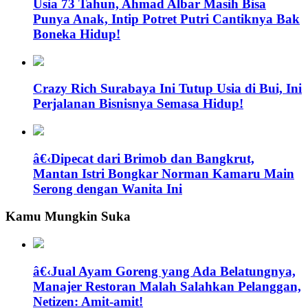
Usia 73 Tahun, Ahmad Albar Masih Bisa
Punya Anak, Intip Potret Putri Cantiknya Bak
Boneka Hidup!
Crazy Rich Surabaya Ini Tutup Usia di Bui, Ini
Perjalanan Bisnisnya Semasa Hidup!
â€‹Dipecat dari Brimob dan Bangkrut,
Mantan Istri Bongkar Norman Kamaru Main
Serong dengan Wanita Ini
Kamu Mungkin Suka
â€‹Jual Ayam Goreng yang Ada Belatungnya,
Manajer Restoran Malah Salahkan Pelanggan,
Netizen: Amit-amit!