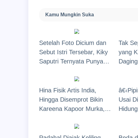
Ala-Ala India Jadi
Netize
Pembantu Usai Nikahi Om
Pengen
Kamu Mungkin Suka
Om?
Setelah Foto Dicium dan
Tak Se
Sebut Istri Tersebar, Kiky
yang K
Saputri Ternyata Punya
Daging
'Anak' Dari Reza Rahadian,
Nastit
Wajah Mirip Jadi Sorotan
Sorota
Hina Fisik Artis India,
â€‹Pip
Hingga Disemprot Bikin
Usai D
Kareena Kapoor Murka,
Hidung
Begini Pembelaan Anak Iis
Makin 
Dahlia!
"Mau V
Padahal Diajak Keliling
Beda 