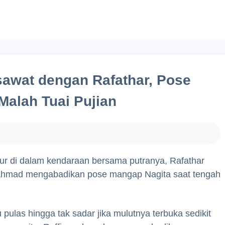
Artis Indonesia
Artis Barat
Artis 
esawat dengan Rafathar, Pose
Malah Tuai Pujian
tidur di dalam kendaraan bersama putranya, Rafathar
fi Ahmad mengabadikan pose mangap Nagita saat tengah
u pulas hingga tak sadar jika mulutnya terbuka sedikit