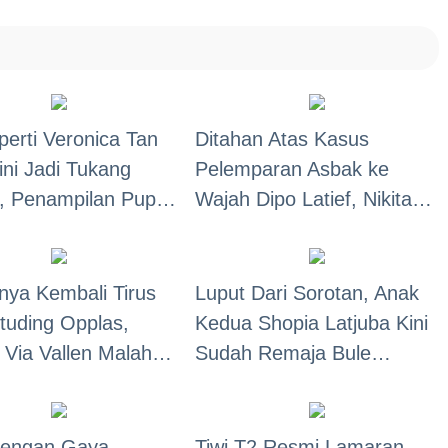
n: "Segitunya
Gunawan, Berambut
 Pamer!"
Panjang!
perti Veronica Tan
Ditahan Atas Kasus
ini Jadi Tukang
Pelemparan Asbak ke
, Penampilan Puput
Wajah Dipo Latief, Nikita
i Saat Makan Jadi
Punya Ruangan Khusus
n
Menyusui! Bayi 8 Bulan
Ikut ke Bui!
inya Kembali Tirus
Luput Dari Sorotan, Anak
ituding Opplas,
Kedua Shopia Latjuba Kini
 Via Vallen Malah
Sudah Remaja Bule
Mancung, Fans:
Banget Mirip Artis
ia yang Dulu!"
Hollywood!
dengan Gaya
Tiwi T2 Resmi Lamaran,