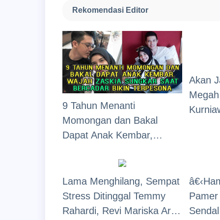
Rekomendasi Editor
Akan J
Megah 
9 Tahun Menanti
Kurnia
Momongan dan Bakal
Masih 
Dapat Anak Kembar,
Dan Wa
Wajah Zaskia Sungkar
Sorota
Saat Bercadar Bikin
Terpesona
Lama Menghilang, Sempat
â€‹Ham
Stress Ditinggal Temmy
Pamer 
Rahardi, Revi Mariska Artis
Sendal