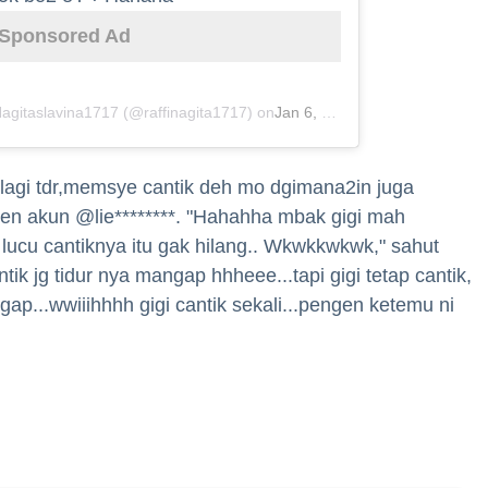
Sponsored Ad
agitaslavina1717 (@raffinagita1717) on
Jan 6, 2019 at 4:47pm PST
a lagi tdr,memsye cantik deh mo dgimana2in juga
n akun @lie********. "Hahahha mbak gigi mah
 lucu cantiknya itu gak hilang.. Wkwkkwkwk," sahut
ik jg tidur nya mangap hhheee...tapi gigi tetap cantik,
ap...wwiiihhhh gigi cantik sekali...pengen ketemu ni