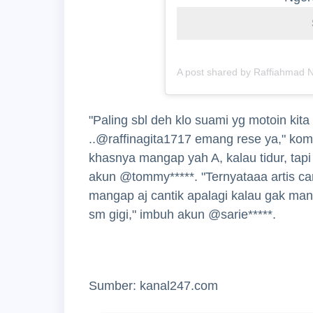
A post shared by Raffiahmad N
"Paling sbl deh klo suami yg motoin kit
..@raffinagita1717
emang rese ya," kome
khasnya mangap yah A, kalau tidur, tapi
akun @tommy*****. "Ternyataaa artis cant
mangap aj cantik apalagi kalau gak mang
sm gigi," imbuh akun @sarie*****.
Sumber: kanal247.com