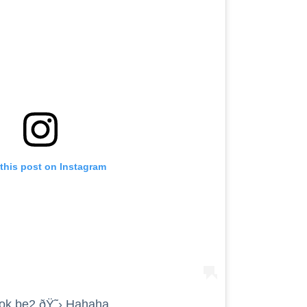
this post on Instagram
ok be2 ðŸ˜› Hahaha