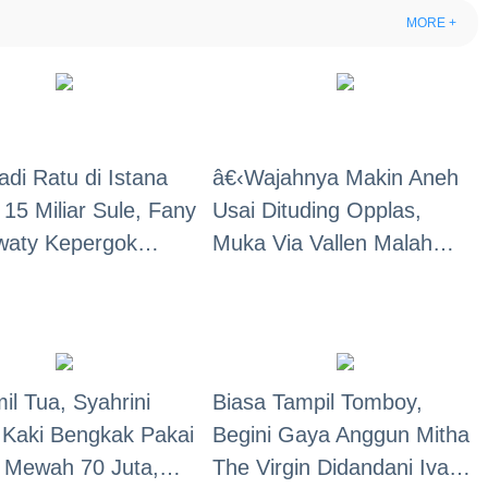
MORE +
adi Ratu di Istana
â€‹Wajahnya Makin Aneh
15 Miliar Sule, Fany
Usai Dituding Opplas,
waty Kepergok
Muka Via Vallen Malah
Sibuk Kerja! Gaya
Makin Amburadul, Fans:
jahnya Jadi
"Mau Via yang Dulu!"
n
il Tua, Syahrini
Biasa Tampil Tomboy,
Kaki Bengkak Pakai
Begini Gaya Anggun Mitha
 Mewah 70 Juta,
The Virgin Didandani Ivan