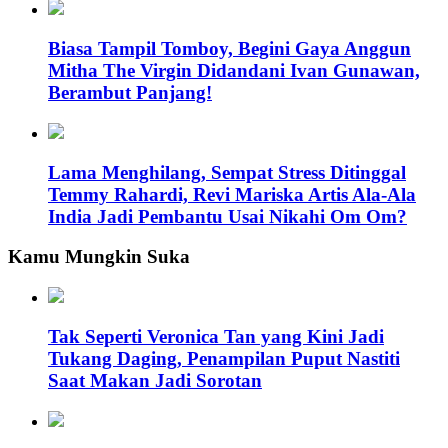
Biasa Tampil Tomboy, Begini Gaya Anggun
Mitha The Virgin Didandani Ivan Gunawan,
Berambut Panjang!
Lama Menghilang, Sempat Stress Ditinggal
Temmy Rahardi, Revi Mariska Artis Ala-Ala
India Jadi Pembantu Usai Nikahi Om Om?
Kamu Mungkin Suka
Tak Seperti Veronica Tan yang Kini Jadi
Tukang Daging, Penampilan Puput Nastiti
Saat Makan Jadi Sorotan