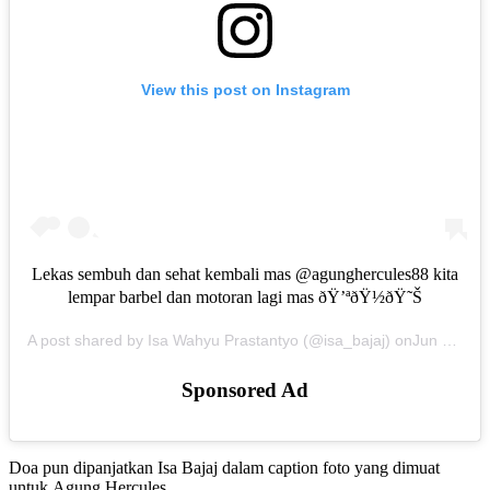
View this post on Instagram
Lekas sembuh dan sehat kembali mas @agunghercules88 kita
lempar barbel dan motoran lagi mas ðŸ’ªðŸ½ðŸ˜Š
A post shared by Isa Wahyu Prastantyo (@isa_bajaj) on
Jun 15, 2019 at 9:52pm PDT
Sponsored Ad
Doa pun dipanjatkan Isa Bajaj dalam caption foto yang dimuat
untuk Agung Hercules.