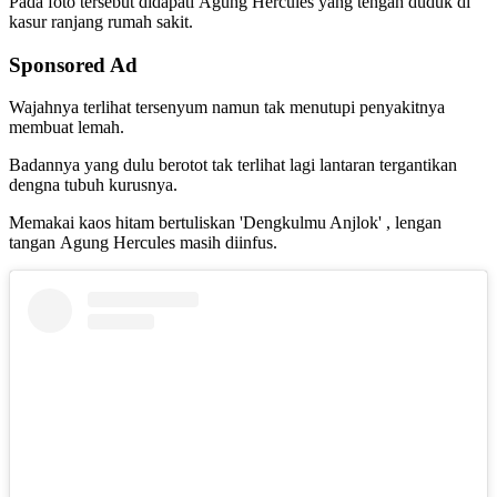
Pada foto tersebut didapati Agung Hercules yang tengah duduk di
kasur ranjang rumah sakit.
Sponsored Ad
Wajahnya terlihat tersenyum namun tak menutupi penyakitnya
membuat lemah.
Badannya yang dulu berotot tak terlihat lagi lantaran tergantikan
dengna tubuh kurusnya.
Memakai kaos hitam bertuliskan 'Dengkulmu Anjlok' , lengan
tangan Agung Hercules masih diinfus.