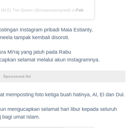
y (M.E) The Queen (@maiaestiantyreal) on
Feb 15, 2019 at 11:46pm PST
ostingan Instagram pribadi Maia Estianty,
eela tampak kembali disoroti.
ra Mi'raj yang jatuh pada Rabu
gucapkan selamat melalui akun Instagramnya.
Sponsored Ad
at memposting foto ketiga buah hatinya, Al, El dan Dul.
u pun mengucapkan selamat hari libur kepada seluruh
j bagi umat Islam.