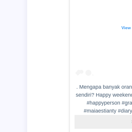
View 
. Mengapa banyak orang 
sendiri? Happy weekend
#happyperson #gra
#maiaestianty #diar