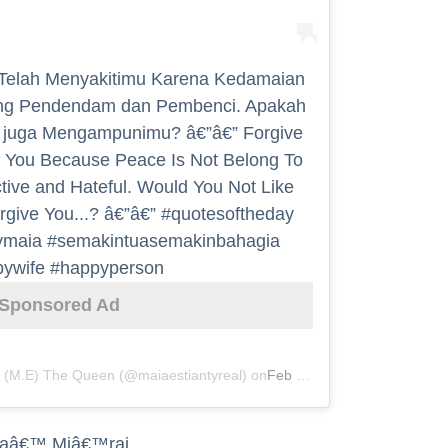
 Telah Menyakitimu Karena Kedamaian
ang Pendendam dan Pembenci. Apakah
h juga Mengampunimu? â€”â€” Forgive
 You Because Peace Is Not Belong To
tive and Hateful. Would You Not Like
rgive You...? â€”â€” #quotesoftheday
rymaia #semakintuasemakinbahagia
ywife #happyperson
Sponsored Ad
y (M.E) The Queen (@maiaestiantyreal) on
Feb 7, 2019 at 7:18pm PST
sraâ€™ Miâ€™raj...