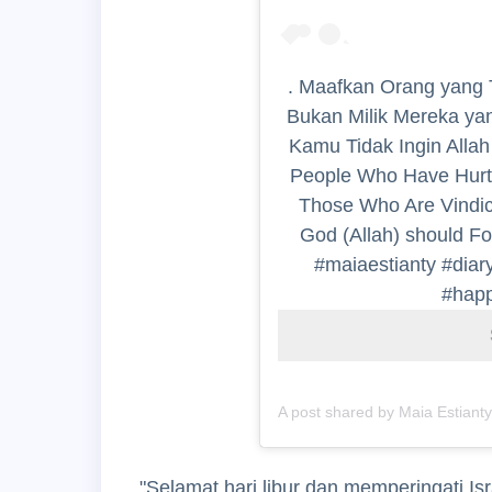
. Maafkan Orang yang
Bukan Milik Mereka y
Kamu Tidak Ingin Alla
People Who Have Hurt
Those Who Are Vindic
God (Allah) should Fo
#maiaestianty #dia
#happ
A post shared by Maia Estiant
"Selamat hari libur dan memperingati I