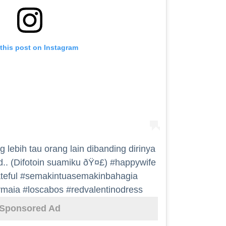
this post on Instagram
lebih tau orang lain dibanding dirinya
.. (Difotoin suamiku ðŸ¤£) #happywife
teful #semakintuasemakinbahagia
ymaia #loscabos #redvalentinodress
Sponsored Ad