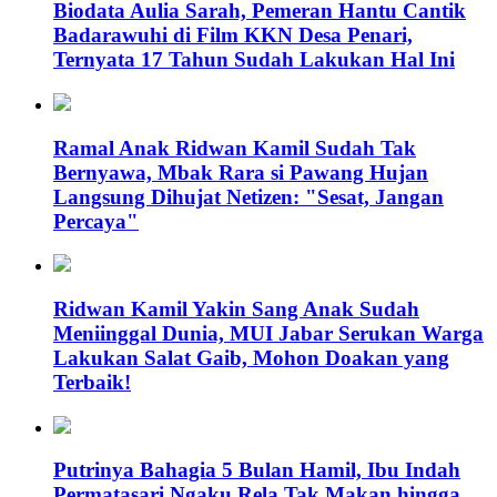
Biodata Aulia Sarah, Pemeran Hantu Cantik
Badarawuhi di Film KKN Desa Penari,
Ternyata 17 Tahun Sudah Lakukan Hal Ini
Ramal Anak Ridwan Kamil Sudah Tak
Bernyawa, Mbak Rara si Pawang Hujan
Langsung Dihujat Netizen: "Sesat, Jangan
Percaya"
Ridwan Kamil Yakin Sang Anak Sudah
Meniinggal Dunia, MUI Jabar Serukan Warga
Lakukan Salat Gaib, Mohon Doakan yang
Terbaik!
Putrinya Bahagia 5 Bulan Hamil, Ibu Indah
Permatasari Ngaku Rela Tak Makan hingga