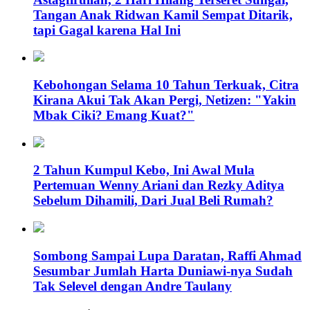
Tangan Anak Ridwan Kamil Sempat Ditarik,
tapi Gagal karena Hal Ini
Kebohongan Selama 10 Tahun Terkuak, Citra
Kirana Akui Tak Akan Pergi, Netizen: "Yakin
Mbak Ciki? Emang Kuat?"
2 Tahun Kumpul Kebo, Ini Awal Mula
Pertemuan Wenny Ariani dan Rezky Aditya
Sebelum Dihamili, Dari Jual Beli Rumah?
Sombong Sampai Lupa Daratan, Raffi Ahmad
Sesumbar Jumlah Harta Duniawi-nya Sudah
Tak Selevel dengan Andre Taulany