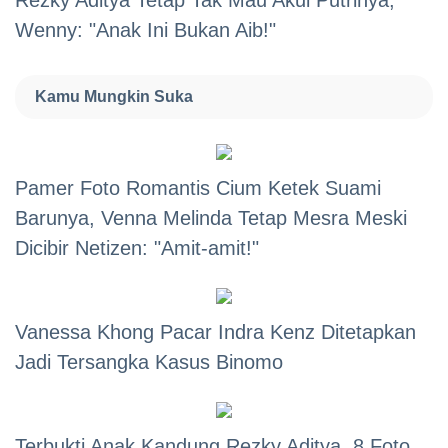
Rezky Aditya Tetap Tak Mau Akui Putrinya,
Wenny: "Anak Ini Bukan Aib!"
Kamu Mungkin Suka
Pamer Foto Romantis Cium Ketek Suami
Barunya, Venna Melinda Tetap Mesra Meski
Dicibir Netizen: "Amit-amit!"
Vanessa Khong Pacar Indra Kenz Ditetapkan
Jadi Tersangka Kasus Binomo
Terbukti Anak Kandung Rezky Aditya, 8 Foto