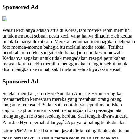
Sponsored Ad
Walau keduanya adalah artis di Korea, tapi mereka lebih memilih
untuk membuat sebuah pesta kecil yang hanya dihadiri oleh kedua
pihak keluarga dekat saja. Mereka kemudian membagikan beberapa
foto momen-momen bahagia itu melalui media sosial. Terlihat
pernikahan mereka sangat sederhana, jauh dari kesan mewah.
Keduanya sepakat untuk tidak mengadakan resepsi pernikahan
mewah karena lebih memilih menggunakan uang tersebut untuk
disumbangkan ke rumah sakit melalui sebuah yayasan sosial.
Sponsored Ad
Setelah menikah, Goo Hye Sun dan Ahn Jae Hyun sering kali
memamerkan kemesraan mereka yang membuat orang-orang
langsung merasa iri. Salah satu contohnya seperti menuliskan
caption-caption romantis saat mengunggah foto pasangan atau
mengunggah foto saat sedang berdua. Saat tengah diwawancara,
Ahn Jae Hyun pernah ditanya,â€Apa yang paling tidak disukai
istrimu?â€ Ahn Jae Hyun menjawab,â€Ia paling tidak suka kalau
tidak bersamaku. Ia selalu merasa sedih kalau aku tidak ada