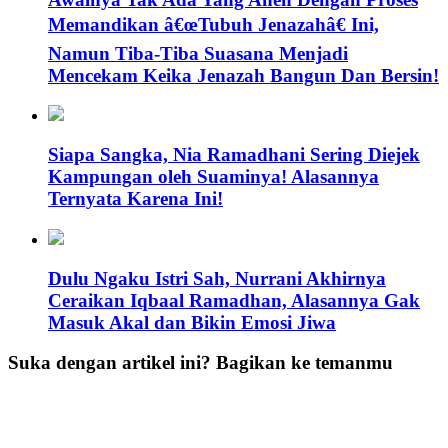
Memandikan â€œTubuh Jenazahâ€ Ini,
Namun Tiba-Tiba Suasana Menjadi
Mencekam Keika Jenazah Bangun Dan Bersin!
Siapa Sangka, Nia Ramadhani Sering Diejek
Kampungan oleh Suaminya! Alasannya
Ternyata Karena Ini!
Dulu Ngaku Istri Sah, Nurrani Akhirnya
Ceraikan Iqbaal Ramadhan, Alasannya Gak
Masuk Akal dan Bikin Emosi Jiwa
Suka dengan artikel ini? Bagikan ke temanmu