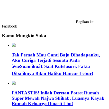
Bagikan ke
Facebook
Kamu Mungkin Suka
Tak Pernah Mau Ganti Baju Dihadapanku,
Aku Curiga Terjadi Sesuatu Pada
â€œSuamikuâ€ Saat Kutelusuri, Fakta
Dibaliknya Bikin Hatiku Hancur Lebur!
FANTASTIS! Inilah Deretan Potret Rumah
Super Mewah Najwa Shihab, Luasnya Kayak
Rumah Keluarga Dinasti Lho!