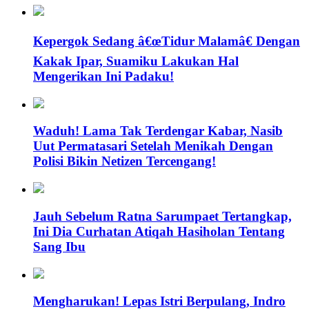
Kepergok Sedang â€œTidur Malamâ€ Dengan
Kakak Ipar, Suamiku Lakukan Hal
Mengerikan Ini Padaku!
Waduh! Lama Tak Terdengar Kabar, Nasib
Uut Permatasari Setelah Menikah Dengan
Polisi Bikin Netizen Tercengang!
Jauh Sebelum Ratna Sarumpaet Tertangkap,
Ini Dia Curhatan Atiqah Hasiholan Tentang
Sang Ibu
Mengharukan! Lepas Istri Berpulang, Indro