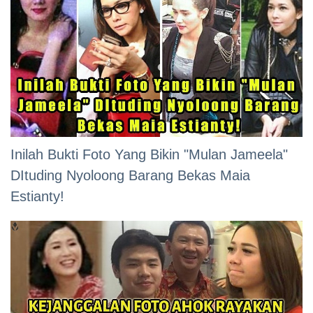
Inilah Bukti Foto Yang Bikin "Mulan Jameela"
DItuding Nyoloong Barang Bekas Maia
Estianty!