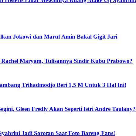
n Histeris Lihat Mewahnya Ruang Make Up Syahrini
lkan Jokowi dan Maruf Amin Bakal Gigit Jari
 Rachel Maryam, Tulisannya Sindir Kubu Prabowo?
ambang Trihadmodjo Beri 1,5 M Untuk 3 Hal Ini!
ini, Gleen Fredly Akan Seperti Istri Andre Taulany?
yahrini Jadi Sorotan Saat Foto Bareng Fans!