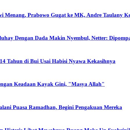
wi Menang, Prabowo Gugat ke MK, Andre Taulany K
 Aduhay Dengan Dada Makin Nyembul, Netter: Dipom
h 14 Tahun di Bui Usai Habisi Nyawa Kekasihnya
Dengan Keadaan Kayak Gini, "Masya Allah"
n Jalani Puasa Ramadhan, Begini Pengakuan Mereka