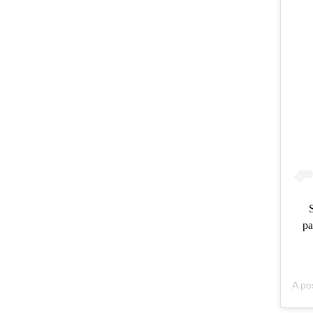
S
pa
A po