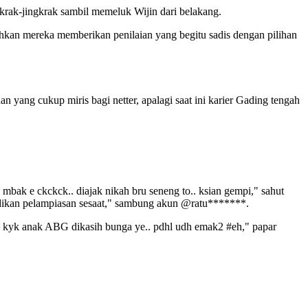
ngkrak-jingkrak sambil memeluk Wijin dari belakang.
ahkan mereka memberikan penilaian yang begitu sadis dengan pilihan
 yang cukup miris bagi netter, apalagi saat ini karier Gading tengah
ak e ckckck.. diajak nikah bru seneng to.. ksian gempi," sahut
an pelampiasan sesaat," sambung akun @ratu*******.
ya kyk anak ABG dikasih bunga ye.. pdhl udh emak2 #eh," papar