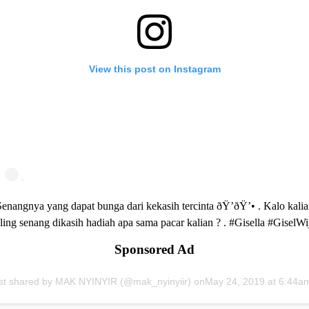
View this post on Instagram
enangnya yang dapat bunga dari kekasih tercinta ðŸ’ðŸ’• . Kalo kali
ling senang dikasih hadiah apa sama pacar kalian ? . #Gisella #GiselWi
Sponsored Ad
st shared by MAK NYINYIR (@mak_nyinyiir) on
May 24, 2019 at 6:44am P