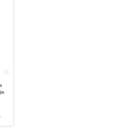
an
jin
DT