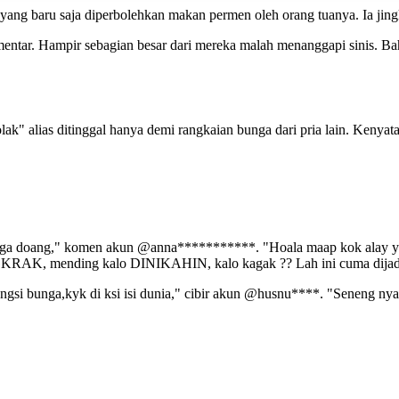
cah yang baru saja diperbolehkan makan permen oleh orang tuanya. Ia ji
mentar. Hampir sebagian besar dari mereka malah menanggapi sinis. B
 alias ditinggal hanya demi rangkaian bunga dari pria lain. Kenyataan
unga doang," komen akun @anna***********. "Hoala maap kok alay y mb
K, mending kalo DINIKAHIN, kalo kagak ?? Lah ini cuma dijadik
 ngsi bunga,kyk di ksi isi dunia," cibir akun @husnu****. "Seneng n