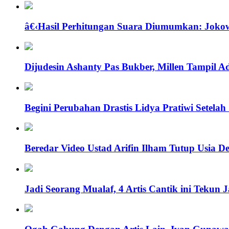
â€‹Hasil Perhitungan Suara Diumumkan: Joko
Dijudesin Ashanty Pas Bukber, Millen Tampil
Begini Perubahan Drastis Lidya Pratiwi Setela
Beredar Video Ustad Arifin Ilham Tutup Usia 
Jadi Seorang Mualaf, 4 Artis Cantik ini Teku