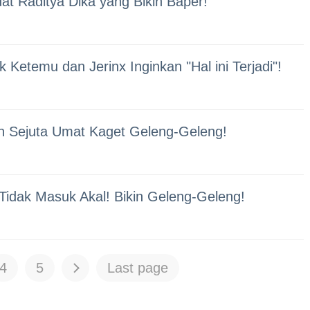
t Raditya Dika yang Bikin Baper!
Ketemu dan Jerinx Inginkan "Hal ini Terjadi"!
in Sejuta Umat Kaget Geleng-Geleng!
Tidak Masuk Akal! Bikin Geleng-Geleng!
4
5
Last page